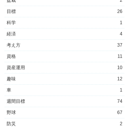
盆栽
2
目標
26
科学
1
経済
4
考え方
37
資格
11
資産運用
10
趣味
12
車
1
週間目標
74
野球
67
防災
2