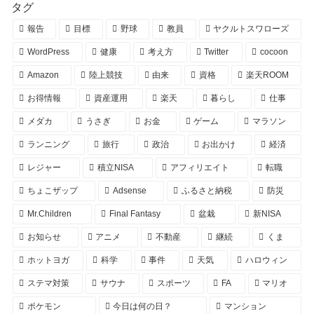
タグ
報告
目標
野球
教員
ヤクルトスワローズ
WordPress
健康
考え方
Twitter
cocoon
Amazon
陸上競技
由来
資格
楽天ROOM
お得情報
資産運用
楽天
暮らし
仕事
メダカ
うさぎ
お金
ゲーム
マラソン
ランニング
旅行
政治
お出かけ
経済
レジャー
積立NISA
アフィリエイト
転職
ちょこザップ
Adsense
ふるさと納税
防災
Mr.Children
Final Fantasy
盆栽
新NISA
お知らせ
アニメ
不動産
継続
くま
ホットヨガ
科学
事件
天気
ハロウィン
ステマ対策
サウナ
スポーツ
FA
マリオ
ポケモン
今日は何の日？
マンション