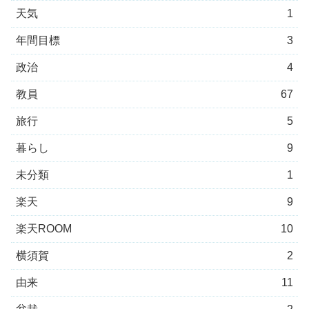
天気
1
年間目標
3
政治
4
教員
67
旅行
5
暮らし
9
未分類
1
楽天
9
楽天ROOM
10
横須賀
2
由来
11