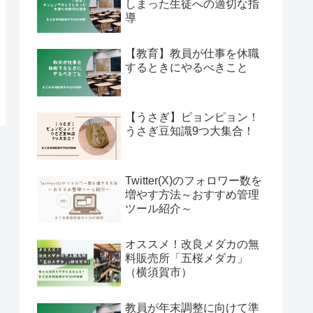
しまった生徒への適切な指
導
【教育】教員が仕事を休職
するときにやるべきこと
【うさぎ】ピョンピョン！
うさぎ豆知識9つ大集合！
Twitter(X)のフォロワー数を
増やす方法～おすすめ管理
ツール紹介～
オススメ！改良メダカの無
料販売所「五桜メダカ」
（横須賀市）
教員が年末調整に向けて準