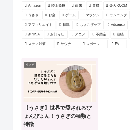
Amazon
陸上競技
由来
資格
楽天ROOM
うさぎ
お金
ゲーム
マラソン
ランニング
アフィリエイト
転職
ちょこザップ
Adsense
新NISA
お知らせ
アニメ
不動産
継続
ステマ対策
サウナ
スポーツ
FA
うさぎ
【うさぎ】世界で愛されるぴ
ょんぴょん！うさぎの種類と
特徴