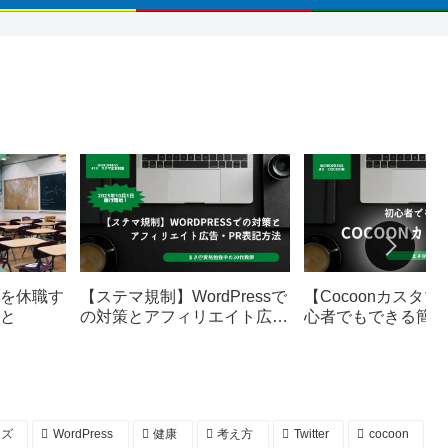
を休職す
【ステマ規制】WordPressで
【Cocoonカスタ
と
の対策とアフィリエイト広
心者でもできる簡単
告・PR表記方法
ル
ーズ
WordPress
健康
考え方
Twitter
cocoon