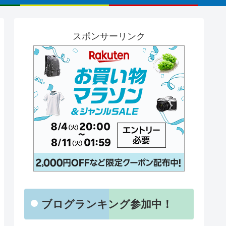
スポンサーリンク
【2025年版】超お得
マイズ】初
【2025年版】超お得！10月7
日からAmazonス
マニュア
日からAmazonプライム感謝
SALEが始まります
祭が始まります！
ブログランキング参加中！