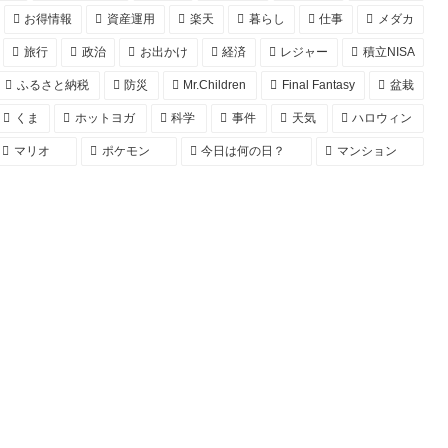
お得情報
資産運用
楽天
暮らし
仕事
メダカ
旅行
政治
お出かけ
経済
レジャー
積立NISA
ふるさと納税
防災
Mr.Children
Final Fantasy
盆栽
くま
ホットヨガ
科学
事件
天気
ハロウィン
マリオ
ポケモン
今日は何の日？
マンション