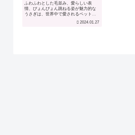
ふわふわとした毛並み、愛らしい表
情、ぴょんぴょん跳ねる姿が魅力的な
うさぎは、世界中で愛されるペットで
す。近年では、様々な品種が誕生し、
2024.01.27
それぞれ個性豊かな特徴を持っていま
す。関連記事：【動物】うさぎとコミ
ュニケーションをとる方法この記事で
は、...