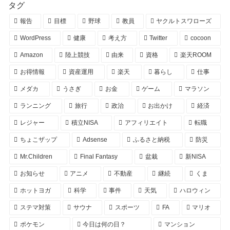
タグ
報告
目標
野球
教員
ヤクルトスワローズ
WordPress
健康
考え方
Twitter
cocoon
Amazon
陸上競技
由来
資格
楽天ROOM
お得情報
資産運用
楽天
暮らし
仕事
メダカ
うさぎ
お金
ゲーム
マラソン
ランニング
旅行
政治
お出かけ
経済
レジャー
積立NISA
アフィリエイト
転職
ちょこザップ
Adsense
ふるさと納税
防災
Mr.Children
Final Fantasy
盆栽
新NISA
お知らせ
アニメ
不動産
継続
くま
ホットヨガ
科学
事件
天気
ハロウィン
ステマ対策
サウナ
スポーツ
FA
マリオ
ポケモン
今日は何の日？
マンション