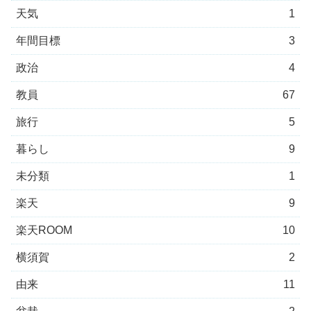
天気
1
年間目標
3
政治
4
教員
67
旅行
5
暮らし
9
未分類
1
楽天
9
楽天ROOM
10
横須賀
2
由来
11