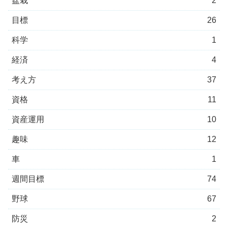
盆栽
2
目標
26
科学
1
経済
4
考え方
37
資格
11
資産運用
10
趣味
12
車
1
週間目標
74
野球
67
防災
2