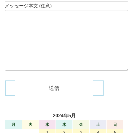
メッセージ本文 (任意)
2024年5月
月
火
水
木
金
土
日
1
2
3
4
5