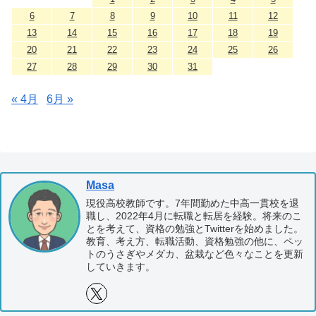
6
7
8
9
10
11
12
13
14
15
16
17
18
19
20
21
22
23
24
25
26
27
28
29
30
31
« 4月
6月 »
Masa
現役高校教師です。7年間勤めた中高一貫校を退
職し、2022年4月に転職と転居を経験。将来のこ
とを考えて、資格の勉強とTwitterを始めました。
教育、考え方、転職活動、資格勉強の他に、ペッ
トのうさぎやメダカ、盆栽など色々なことを更新
していきます。