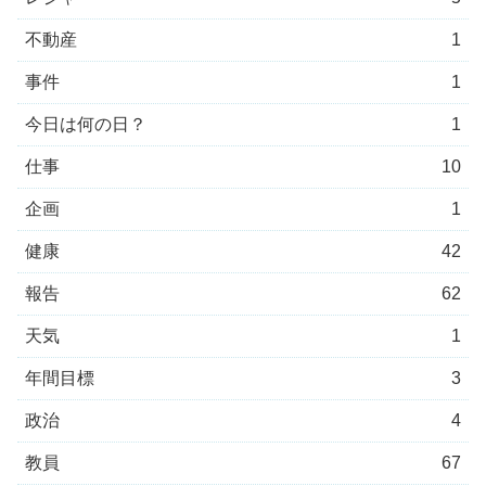
不動産
1
事件
1
今日は何の日？
1
仕事
10
企画
1
健康
42
報告
62
天気
1
年間目標
3
政治
4
教員
67