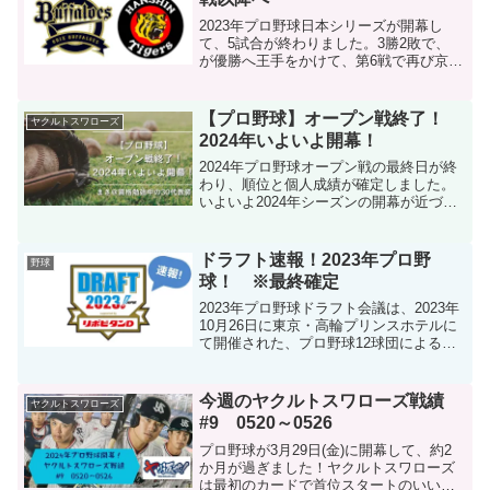
2023年プロ野球日本シリーズが開幕し
て、5試合が終わりました。3勝2敗で、
が優勝へ王手をかけて、第6戦で再び京セ
ラドームへと決戦の舞台を移ります。第6
戦で決着がつくか、それとも逆王手をか
けて第7戦までもつれるか、どちらが優勝
【プロ野球】オープン戦終了！
ヤクルトスワローズ
するか最後ま...
2024年いよいよ開幕！
2024年プロ野球オープン戦の最終日が終
わり、順位と個人成績が確定しました。
いよいよ2024年シーズンの開幕が近づい
てきてワクワクしてきましたね！関連記
事：【野球】東京ヤクルトスワローズ
2024年春季キャンプオススメ記事：【野
ドラフト速報！2023年プロ野
野球
球】オープン...
球！ ※最終確定
2023年プロ野球ドラフト会議は、2023年
10月26日に東京・高輪プリンスホテルに
て開催された、プロ野球12球団による新
人選手の選択会議です。ドラフト会議で
は、高校生、大学生、社会人、独立リー
グの選手が対象となり、各球団が希望す
今週のヤクルトスワローズ戦績
ヤクルトスワローズ
る選手を指...
#9 0520～0526
プロ野球が3月29日(金)に開幕して、約2
か月が過ぎました！ヤクルトスワローズ
は最初のカードで首位スタートのいい流