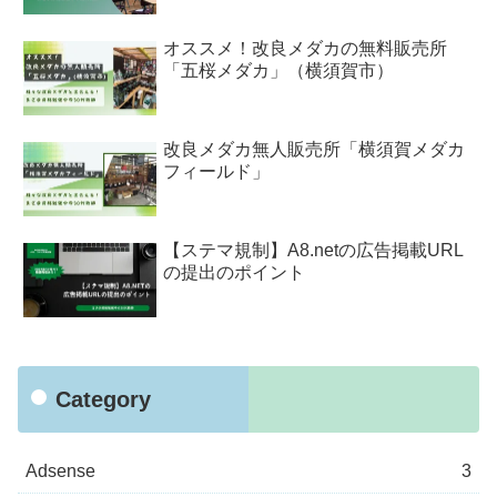
オススメ！改良メダカの無料販売所
「五桜メダカ」（横須賀市）
改良メダカ無人販売所「横須賀メダカ
フィールド」
【ステマ規制】A8.netの広告掲載URL
の提出のポイント
Category
Adsense
3