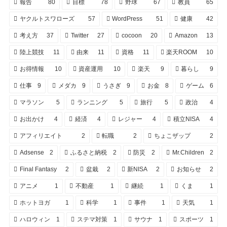
報告
80
目標
78
野球
67
教員
65
ヤクルトスワローズ
57
WordPress
51
健康
42
考え方
37
Twitter
27
cocoon
20
Amazon
13
陸上競技
11
由来
11
資格
11
楽天ROOM
10
お得情報
10
資産運用
10
楽天
9
暮らし
9
仕事
9
メダカ
9
うさぎ
9
お金
8
ゲーム
6
マラソン
5
ランニング
5
旅行
5
政治
4
お出かけ
4
経済
4
レジャー
4
積立NISA
4
アフィリエイト
2
転職
2
ちょこザップ
2
Adsense
2
ふるさと納税
2
防災
2
Mr.Children
2
Final Fantasy
2
盆栽
2
新NISA
2
お知らせ
2
アニメ
1
不動産
1
継続
1
くま
1
ホットヨガ
1
科学
1
事件
1
天気
1
ハロウィン
1
ステマ対策
1
サウナ
1
スポーツ
1