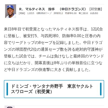
来日8年目で初受賞となったマルティネス投手は、12試合
に登板し、被安打5、与四死球0、防御率0.00と圧巻の内
容でリーグトップの8セーブを記録しました。中日ドラゴ
ンズの球団歴代2位の通算セーブ数を誇る絶対的守護神が
登板した試合では、チームは負けなしと最終回のマウンド
に立ちはだかり、開幕直後は8年ぶりの単独首位に立つな
ど中日ドラゴンズの快進撃に大きく貢献しました。
ドミンゴ・サンタナ外野手 東京ヤクルト
スワローズ（初受賞）