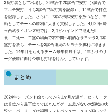
3番打者として出場し、26試合中20試合で安打（7試合で
マルチ安打、うち3試合で猛打賞を記録）、14試合で打点
を記録しました。さらに、7本の殊勲安打を放つなど、主
軸としてチームの勝利に大きく貢献しました。4月29日埼
玉西武ライオンズ戦では、2点ビハインドで迎えた9回
裏、二死一、二塁の場面で右中間へ劇的なサヨナラ3点本
塁打を放ち、チームを3試合連続のサヨナラ勝利に導きま
した。14年目を迎えるチーム最年長野手は、4年ぶりのリ
ーグ優勝に向け今季も打線をけん引しています。
まとめ
2024年シーズンも始まってから1か月が過ぎ、セ・リーグ
は首位から最下位までほとんどゲーム差がない大混戦の状
況で、パ・リーグは福岡ソフトバンクホークスが独走で2