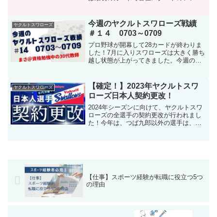
れでしたが、その後はなかなか勝つこと
ができない厳しい試合が続き、今週も大
きく負け越して最下位に沈んでいます。
今週のヤクルトスワローズ戦績
ヤクルトスワローズ
来週から交流戦が始...
＃１４ 0703～0709
プロ野球が開幕して28カードが終わりま
した！7月に入りスワローズは大きく勝ち
越し状態が上がってきました。今週のヤ
クルトスワローズの対戦成績とセ・リー
グの順位表をまとめていきます。是非、
皆さんも一緒に野球観戦していきましょ
【確定！】2023年ヤクルトスワ
ヤクルトスワローズ
う！いつでもどこでも...
ローズ日本人契約更改！
2024年シーズンに向けて、ヤクルトスワ
ローズの全選手の契約更改が行われまし
た！今年は、つば九郎以外の選手は、す
べて保留なしで年内に契約更改が終わり
ました！来年は、最下位とゲーム差なし
の5位からの巻き返しに期待ですね！関連
記事：【スワローズ...
【仕事】スポーツ経験が転職に役立つ5つ
の理由