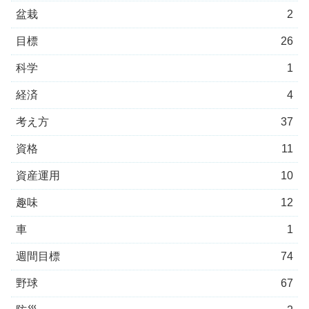
盆栽
2
目標
26
科学
1
経済
4
考え方
37
資格
11
資産運用
10
趣味
12
車
1
週間目標
74
野球
67