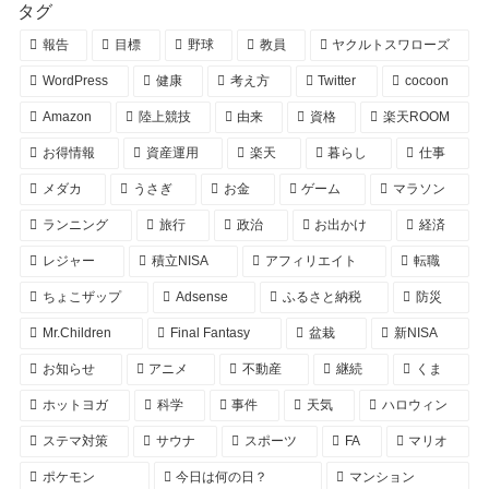
タグ
報告
目標
野球
教員
ヤクルトスワローズ
WordPress
健康
考え方
Twitter
cocoon
Amazon
陸上競技
由来
資格
楽天ROOM
お得情報
資産運用
楽天
暮らし
仕事
メダカ
うさぎ
お金
ゲーム
マラソン
ランニング
旅行
政治
お出かけ
経済
レジャー
積立NISA
アフィリエイト
転職
ちょこザップ
Adsense
ふるさと納税
防災
Mr.Children
Final Fantasy
盆栽
新NISA
お知らせ
アニメ
不動産
継続
くま
ホットヨガ
科学
事件
天気
ハロウィン
ステマ対策
サウナ
スポーツ
FA
マリオ
ポケモン
今日は何の日？
マンション