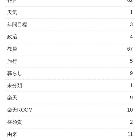
報告
62
天気
1
年間目標
3
政治
4
教員
67
旅行
5
暮らし
9
未分類
1
楽天
9
楽天ROOM
10
横須賀
2
由来
11