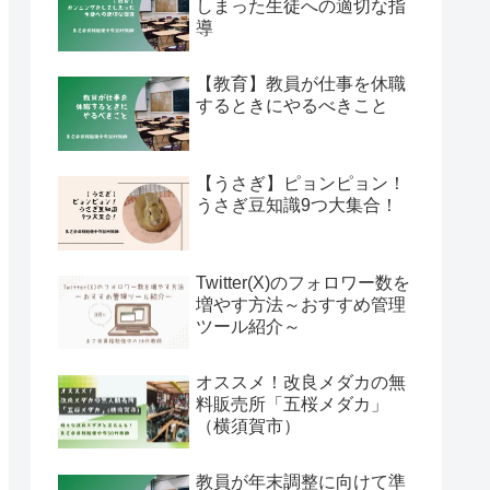
しまった生徒への適切な指
導
【教育】教員が仕事を休職
するときにやるべきこと
【うさぎ】ピョンピョン！
うさぎ豆知識9つ大集合！
Twitter(X)のフォロワー数を
増やす方法～おすすめ管理
ツール紹介～
オススメ！改良メダカの無
料販売所「五桜メダカ」
（横須賀市）
教員が年末調整に向けて準