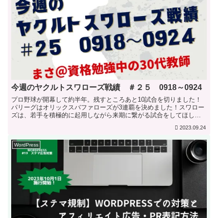
今週のヤクルトスワローズ戦績 ＃２５ 0918～0924
プロ野球が開幕して約半年。残すところあと10試合を切りました！
パリーグはオリックスバファローズが3連覇を決めました！スワロー
ズは、若手を積極的に起用しながら来期に繋がる試合をしてほしい
ですね。今シーズンのBクラスが確定したので、来季に向けて...
2023.09.24
WordPress