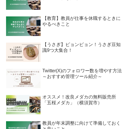
【教育】教員が仕事を休職するときに
やるべきこと
【うさぎ】ピョンピョン！うさぎ豆知
識9つ大集合！
Twitter(X)のフォロワー数を増やす方法
～おすすめ管理ツール紹介～
オススメ！改良メダカの無料販売所
「五桜メダカ」（横須賀市）
教員が年末調整に向けて準備しておく
と良いこと