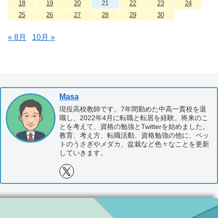
18
19
20
21
22
23
24
25
26
27
28
29
30
« 8月
10月 »
Masa
現役高校教師です。7年間勤めた中高一貫校を退
職し、2022年4月に転職と転居を経験。将来のこ
とを考えて、資格の勉強とTwitterを始めました。
教育、考え方、転職活動、資格勉強の他に、ペッ
トのうさぎやメダカ、盆栽など色々なことを更新
していきます。