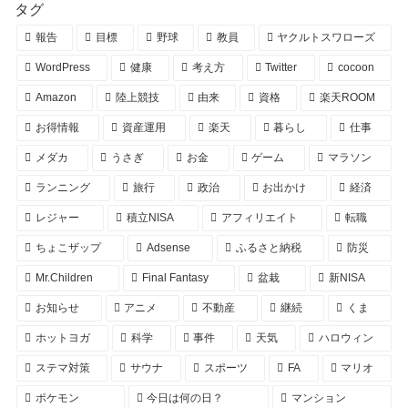
タグ
報告
目標
野球
教員
ヤクルトスワローズ
WordPress
健康
考え方
Twitter
cocoon
Amazon
陸上競技
由来
資格
楽天ROOM
お得情報
資産運用
楽天
暮らし
仕事
メダカ
うさぎ
お金
ゲーム
マラソン
ランニング
旅行
政治
お出かけ
経済
レジャー
積立NISA
アフィリエイト
転職
ちょこザップ
Adsense
ふるさと納税
防災
Mr.Children
Final Fantasy
盆栽
新NISA
お知らせ
アニメ
不動産
継続
くま
ホットヨガ
科学
事件
天気
ハロウィン
ステマ対策
サウナ
スポーツ
FA
マリオ
ポケモン
今日は何の日？
マンション