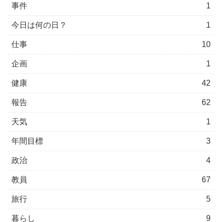
事件
1
今日は何の日？
1
仕事
10
企画
1
健康
42
報告
62
天気
1
年間目標
3
政治
4
教員
67
旅行
5
暮らし
9