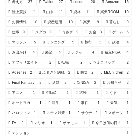
考え方
37
Twitter
27
cocoon
20
Amazon
13
陸上競技
11
由来
11
資格
11
楽天ROOM
10
お得情報
10
資産運用
10
楽天
9
暮らし
9
仕事
9
メダカ
9
うさぎ
9
お金
8
ゲーム
6
マラソン
5
ランニング
5
旅行
5
政治
4
お出かけ
4
経済
4
レジャー
4
積立NISA
4
アフィリエイト
2
転職
2
ちょこザップ
2
Adsense
2
ふるさと納税
2
防災
2
Mr.Children
2
Final Fantasy
2
盆栽
2
新NISA
2
お知らせ
2
アニメ
1
不動産
1
継続
1
くま
1
ホットヨガ
1
科学
1
事件
1
天気
1
ハロウィン
1
ステマ対策
1
サウナ
1
スポーツ
1
FA
1
マリオ
1
ポケモン
1
今日は何の日？
1
マンション
1