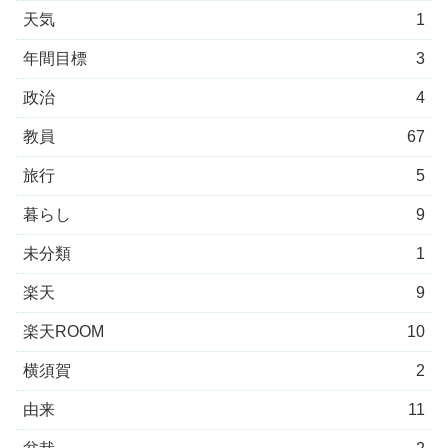
天気
1
年間目標
3
政治
4
教員
67
旅行
5
暮らし
9
未分類
1
楽天
9
楽天ROOM
10
横須賀
2
由来
11