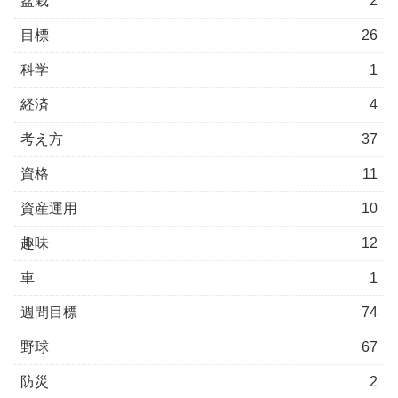
盆栽
2
目標
26
科学
1
経済
4
考え方
37
資格
11
資産運用
10
趣味
12
車
1
週間目標
74
野球
67
防災
2