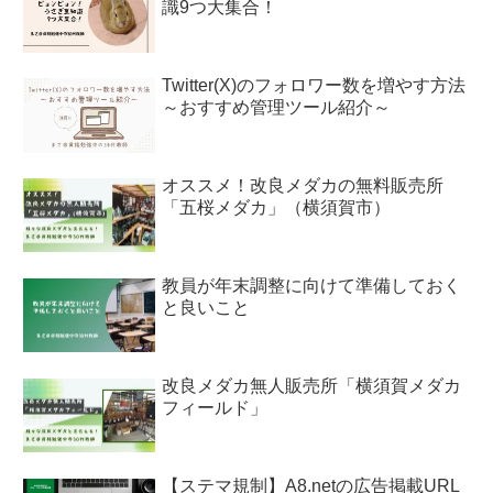
識9つ大集合！
Twitter(X)のフォロワー数を増やす方法
～おすすめ管理ツール紹介～
オススメ！改良メダカの無料販売所
「五桜メダカ」（横須賀市）
教員が年末調整に向けて準備しておく
と良いこと
改良メダカ無人販売所「横須賀メダカ
フィールド」
【ステマ規制】A8.netの広告掲載URL