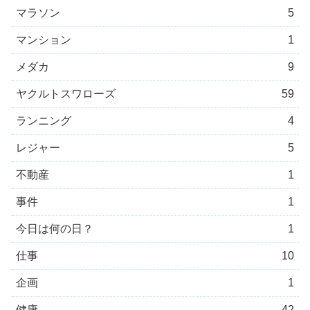
マラソン
5
マンション
1
メダカ
9
ヤクルトスワローズ
59
ランニング
4
レジャー
5
不動産
1
事件
1
今日は何の日？
1
仕事
10
企画
1
健康
42