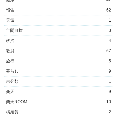
報告
62
天気
1
年間目標
3
政治
4
教員
67
旅行
5
暮らし
9
未分類
1
楽天
9
楽天ROOM
10
横須賀
2