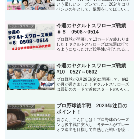
いう厳しいシーズンでした。2024年はリ
ベンジの年として、逆襲をしてほしいで
すね。来シーズンに向けて、コーチング
スタッフと戦力外選手、引退選手につい
てまとめています。関連記事：東京ヤク
今週のヤクルトスワローズ戦績
ヤクルトスワローズ
ルトスワロ...
＃６ 0508～0514
プロ野球が開幕して13カードが終わりま
した！ヤクルトスワローズは先週は打て
るようになったけど投手陣が打たれるよ
うになる乱打戦が多い1週間でした。今週
のヤクルトスワローズの対戦成績とセ・
リーグの順位表をまとめていきます。是
今週のヤクルトスワローズ戦績
ヤクルトスワローズ
非、一緒に野球観戦し...
#10 0527～0602
プロ野球が3月29日(金)に開幕して、約2
か月が過ぎました！ヤクルトスワローズ
は最初のカードで首位スタートのいい流
れでしたが、その後はなかなか勝つこと
ができない厳しい試合が続き、今週も大
きく負け越して最下位に沈んでいます。
プロ野球後半戦 2023年注目の
ヤクルトスワローズ
今週から始まった交...
ポイント！
皆さん、こんにちは！プロ野球のシーズ
ンも後半戦に突入し、各チームがプレー
オフ進出を目指して白熱した戦いを繰り
広げています。そこで、今回は2023年の