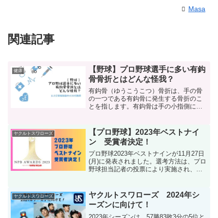
Masa
関連記事
【野球】プロ野球選手に多い有鈎
健康
骨骨折とはどんな怪我？
有鈎骨（ゆうこうこつ）骨折は、手の骨
の一つである有鈎骨に発生する骨折のこ
とを指します。有鈎骨は手の小指側に位
置し、手根骨の一部として重要な役割を
果たしています。この骨の独特な形状
は、「鈎（かぎ）」と呼ばれる突起が特
【プロ野球】2023年ベストナイ
ヤクルトスワローズ
徴的です。この突起が、骨折...
ン 受賞者決定！
プロ野球2023年ベストナインが11月27日
(月)に発表されました。選考方法は、プロ
野球担当記者の投票により実施され、
セ・リーグは306票、パ・リーグは267票
が投票数となります。初受賞はセ・リー
グが4人、パ・リーグが4人の計8人。最多
ヤクルトスワローズ 2024年シ
ヤクルトスワローズ
球団...
ーズンに向けて！
2023年シーズンは、57勝83敗3分の5位と