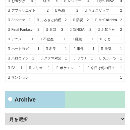
お出かけ
4
経済
4
レジャー
4
積立NISA
4
アフィリエイト
2
転職
2
ちょこザップ
2
Adsense
2
ふるさと納税
2
防災
2
Mr.Children
2
Final Fantasy
2
盆栽
2
新NISA
2
お知らせ
2
アニメ
1
不動産
1
継続
1
くま
1
ホットヨガ
1
科学
1
事件
1
天気
1
ハロウィン
1
ステマ対策
1
サウナ
1
スポーツ
1
FA
1
マリオ
1
ポケモン
1
今日は何の日？
1
マンション
1
Archive