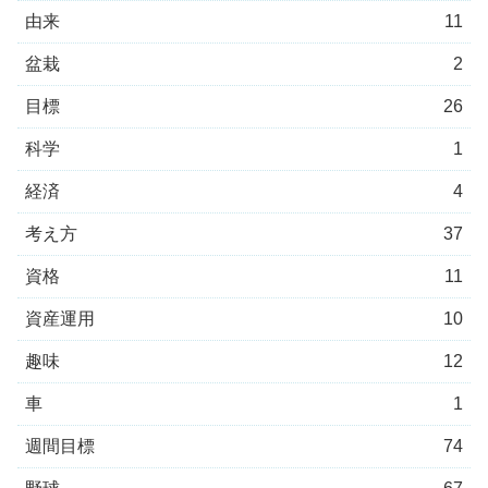
由来
11
盆栽
2
目標
26
科学
1
経済
4
考え方
37
資格
11
資産運用
10
趣味
12
車
1
週間目標
74