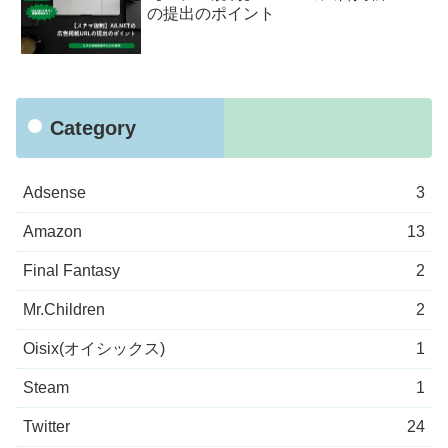
の提出のポイント
Category
Adsense
3
Amazon
13
Final Fantasy
2
Mr.Children
2
Oisix(オイシックス)
1
Steam
1
Twitter
24