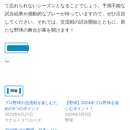
て忘れられないシーズンとなることでしょう。予測不能な
試合結果や感動的なプレーが待っていますので、ぜひ注目
してください。それでは、交流戦の試合開始とともに、新
たな野球の舞台が幕を開けます！
いいね:
読
み
込
み
関連
中…
プロ野球の交流戦を楽しむた
【野球】2024年プロ野球を楽
めの5つのポイント
しむポイント！
2023年5月27日
2024年3月5日
ヤクルトスワローズ
野球