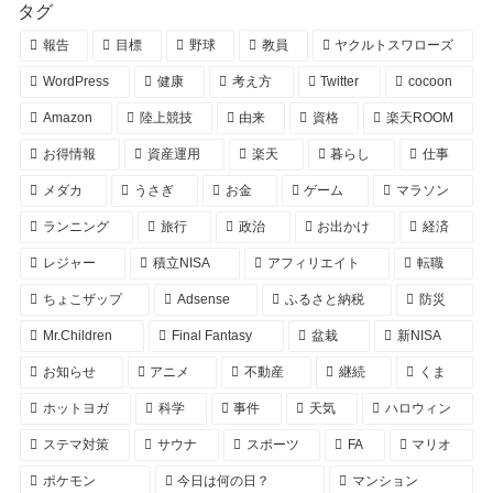
タグ
報告
目標
野球
教員
ヤクルトスワローズ
WordPress
健康
考え方
Twitter
cocoon
Amazon
陸上競技
由来
資格
楽天ROOM
お得情報
資産運用
楽天
暮らし
仕事
メダカ
うさぎ
お金
ゲーム
マラソン
ランニング
旅行
政治
お出かけ
経済
レジャー
積立NISA
アフィリエイト
転職
ちょこザップ
Adsense
ふるさと納税
防災
Mr.Children
Final Fantasy
盆栽
新NISA
お知らせ
アニメ
不動産
継続
くま
ホットヨガ
科学
事件
天気
ハロウィン
ステマ対策
サウナ
スポーツ
FA
マリオ
ポケモン
今日は何の日？
マンション