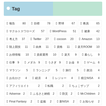
Tag
報告
80
目標
78
野球
67
教員
65
ヤクルトスワローズ
57
WordPress
51
健康
42
考え方
37
Twitter
27
cocoon
20
Amazon
13
陸上競技
11
由来
11
資格
11
楽天ROOM
10
お得情報
10
資産運用
10
楽天
9
暮らし
9
仕事
9
メダカ
9
うさぎ
9
お金
8
ゲーム
6
マラソン
5
ランニング
5
旅行
5
政治
4
お出かけ
4
経済
4
レジャー
4
積立NISA
4
アフィリエイト
2
転職
2
ちょこザップ
2
Adsense
2
ふるさと納税
2
防災
2
Mr.Children
2
Final Fantasy
2
盆栽
2
新NISA
2
お知らせ
2