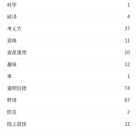
科学
1
経済
4
考え方
37
資格
11
資産運用
10
趣味
12
車
1
週間目標
74
野球
67
防災
2
陸上競技
11