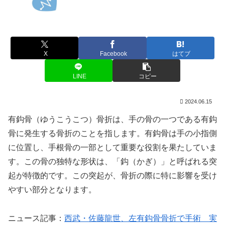
X
Facebook
はてブ
LINE
コピー
2024.06.15
有鈎骨（ゆうこうこつ）骨折は、手の骨の一つである有鈎
骨に発生する骨折のことを指します。有鈎骨は手の小指側
に位置し、手根骨の一部として重要な役割を果たしていま
す。この骨の独特な形状は、「鈎（かぎ）」と呼ばれる突
起が特徴的です。この突起が、骨折の際に特に影響を受け
やすい部分となります。
ニュース記事：
西武・佐藤龍世、左有鈎骨骨折で手術 実