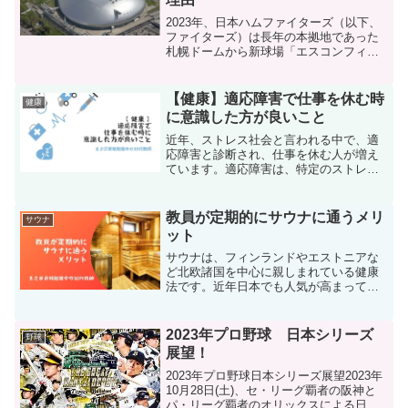
2023年、日本ハムファイターズ（以下、
ファイターズ）は長年の本拠地であった
札幌ドームから新球場「エスコンフィー
ルド北海道」へと移転しました。この移
転は、単なるホームグラウンドの変更以
上に札幌ドームの経営に大きな影響を与
【健康】適応障害で仕事を休む時
健康
えるものでした。ここ...
に意識した方が良いこと
近年、ストレス社会と言われる中で、適
応障害と診断され、仕事を休む人が増え
ています。適応障害は、特定のストレス
要因によって心身に不調をきたす病気で
あり、十分な休養と適切な治療が必要で
す。しかし、仕事を休むことに罪悪感や
教員が定期的にサウナに通うメリ
サウナ
焦りを感じ、どのように過...
ット
サウナは、フィンランドやエストニアな
ど北欧諸国を中心に親しまれている健康
法です。近年日本でも人気が高まってお
り、サウナ付きのホテルや銭湯が増えて
います。教員は、授業準備や生徒指導な
ど、常に多くのストレスにさらされてい
2023年プロ野球 日本シリーズ
野球
ます。そんな教員にとって...
展望！
2023年プロ野球日本シリーズ展望2023年
10月28日(土)、セ・リーグ覇者の阪神と
パ・リーグ覇者のオリックスによる日本