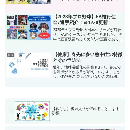
シリーズが開幕します。両球団は、とも
にリーグ屈指の強力打線と安定した投手
陣を擁しており、接戦必至のシリーズと
【2023年プロ野球】FA権行使
なることが...
野球
全7選手紹介！※1220更新
2023年のプロ野球の日本シリーズが終わ
り、FAのシーズンがやってきました。昨
年は宣言残留もふくめ8人の宣言がありま
したが、今年は7人の宣言がありました。
どの球団に移籍するのかなど、宣言した7
人のプロフィールと通算成績を紹介して
【健康】春先に多い熱中症の特徴
健康
いきたいと思...
とその予防法
近年、地球温暖化の影響もあり、春先で
も気温が上がる日が増えています。しか
し、体が暑さに慣れていないこの時期
は、熱中症にかかりやすいと言われてい
ます。今回は、春先に多い熱中症の特徴
と予防法について詳しく解説します。関
連記事：【健康】朝起きて喉...
【暮らし】梅雨入りが遅れることによる
影響