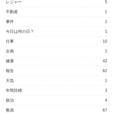
レジャー
5
不動産
1
事件
1
今日は何の日？
1
仕事
10
企画
1
健康
42
報告
62
天気
1
年間目標
3
政治
4
教員
67