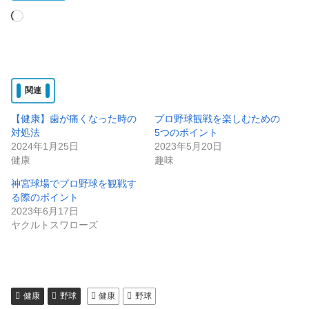
読
み
込
み
関連
中…
【健康】歯が痛くなった時の
プロ野球観戦を楽しむための
対処法
5つのポイント
2024年1月25日
2023年5月20日
健康
趣味
神宮球場でプロ野球を観戦す
る際のポイント
2023年6月17日
ヤクルトスワローズ
健康
野球
健康
野球