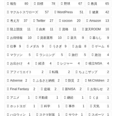
報告
80
目標
78
野球
67
教員
65
ヤクルトスワローズ
57
WordPress
51
健康
42
考え方
37
Twitter
27
cocoon
20
Amazon
13
陸上競技
11
由来
11
資格
11
楽天ROOM
10
お得情報
10
資産運用
10
楽天
9
暮らし
9
仕事
9
メダカ
9
うさぎ
9
お金
8
ゲーム
6
マラソン
5
ランニング
5
旅行
5
政治
4
お出かけ
4
経済
4
レジャー
4
積立NISA
4
アフィリエイト
2
転職
2
ちょこザップ
2
Adsense
2
ふるさと納税
2
防災
2
Mr.Children
2
Final Fantasy
2
盆栽
2
新NISA
2
お知らせ
2
アニメ
1
不動産
1
継続
1
くま
1
ホットヨガ
1
科学
1
事件
1
天気
1
ハロウィン
1
ステマ対策
1
サウナ
1
スポーツ
1