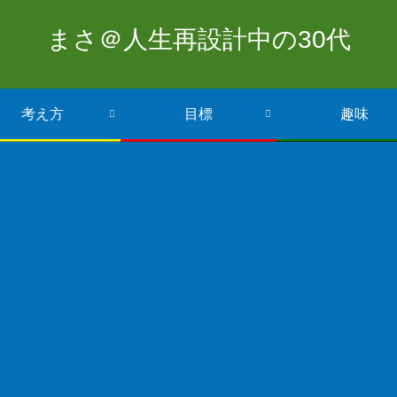
まさ＠人生再設計中の30代
考え方
目標
趣味