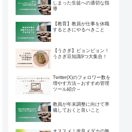
しまった生徒への適切な指
導
【教育】教員が仕事を休職
するときにやるべきこと
【うさぎ】ピョンピョン！
うさぎ豆知識9つ大集合！
Twitter(X)のフォロワー数を
増やす方法～おすすめ管理
ツール紹介～
教員が年末調整に向けて準
備しておくと良いこと
オススメ！改良メダカの無