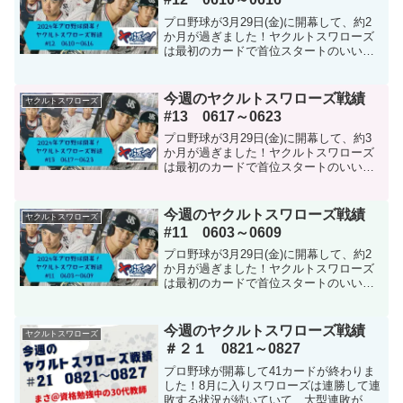
プロ野球が3月29日(金)に開幕して、約2
か月が過ぎました！ヤクルトスワローズ
は最初のカードで首位スタートのいい流
れでしたが、その後はなかなか勝つこと
ができない厳しい試合が続いていました
が、交流戦3週目は、強豪チーム相手に互
今週のヤクルトスワローズ戦績
ヤクルトスワローズ
角の戦いをしてつ...
#13 0617～0623
プロ野球が3月29日(金)に開幕して、約3
か月が過ぎました！ヤクルトスワローズ
は最初のカードで首位スタートのいい流
れでしたが、その後はなかなか勝つこと
ができない厳しい試合が続いていました
が、交流戦から浮上のきっかけをつか
今週のヤクルトスワローズ戦績
ヤクルトスワローズ
み、最大11あった借...
#11 0603～0609
プロ野球が3月29日(金)に開幕して、約2
か月が過ぎました！ヤクルトスワローズ
は最初のカードで首位スタートのいい流
れでしたが、その後はなかなか勝つこと
ができない厳しい試合が続いていました
が、交流戦2週目に入り、勝利を積み重ね
今週のヤクルトスワローズ戦績
ヤクルトスワローズ
て上位進出を狙え...
＃２１ 0821～0827
プロ野球が開幕して41カードが終わりま
した！8月に入りスワローズは連勝して連
敗する状況が続いていて、大型連敗が多