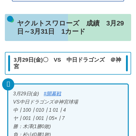
ヤクルトスワローズ 成績 3月29
日～3月31日 1カード
3月29日(金)〇 VS 中日ドラゴンズ ＠神
宮
3月29日(金)
#開幕戦
VS中日ドラゴンズ＠神宮球場
中┃100┃010┃1 01┃4
ヤ┃001┃001┃05×┃7
勝：木澤(1勝0敗)
負：松山(0勝1敗)