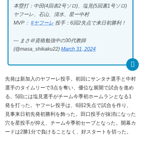
本塁打：中田(4回表2号ソロ)、塩見(5回裏1号ソロ)
ヤフーレ、石山、清水、星ー中村
MVP：
#ヤフーレ
投手：6回2失点で来日初勝利！
— まさ＠資格勉強中の30代教師
(@masa_shikaku22)
March 31, 2024
先発は新加入のヤフーレ投手。初回にサンタナ選手と中村
選手のタイムリーで3点を奪い、優位な展開で試合を進め
る。5回には塩見選手がチーム今季初ホームランとなる1
発を打った。ヤフーレ投手は、6回2失点で試合を作り、
見事来日初先発初勝利を飾った。田口投手が抹消になった
穴を星投手が抑え、チーム今季初セーブとなった。開幕カ
ードは2勝1分で負けることなく、好スタートを切った。