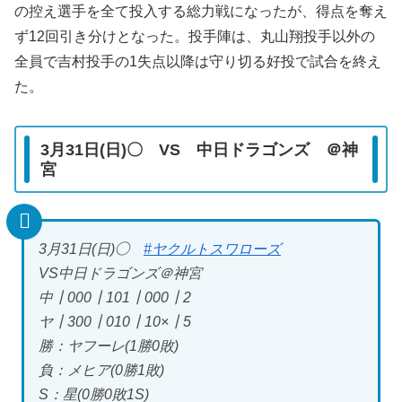
の控え選手を全て投入する総力戦になったが、得点を奪え
ず12回引き分けとなった。投手陣は、丸山翔投手以外の
全員で吉村投手の1失点以降は守り切る好投で試合を終え
た。
3月31日(日)〇 VS 中日ドラゴンズ ＠神
宮
3月31日(日)◯
#ヤクルトスワローズ
VS中日ドラゴンズ＠神宮
中┃000┃101┃000┃2
ヤ┃300┃010┃10×┃5
勝：ヤフーレ(1勝0敗)
負：メヒア(0勝1敗)
S：星(0勝0敗1S)