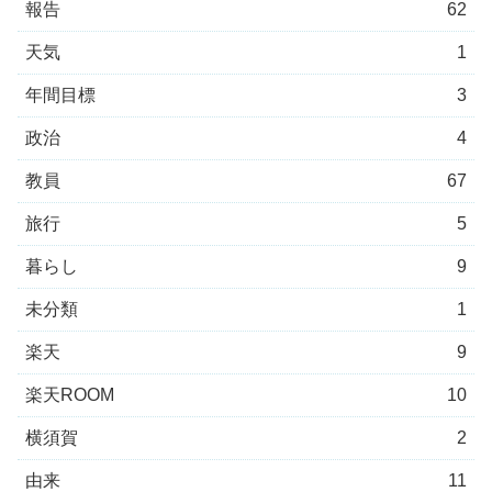
報告
62
天気
1
年間目標
3
政治
4
教員
67
旅行
5
暮らし
9
未分類
1
楽天
9
楽天ROOM
10
横須賀
2
由来
11