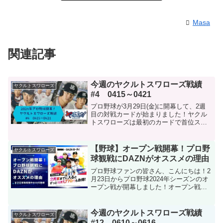
Masa
関連記事
今週のヤクルトスワローズ戦績
ヤクルトスワローズ
#4 0415～0421
プロ野球が3月29日(金)に開幕して、2週
目の対戦カードが始まりました！ヤクル
トスワローズは最初のカードで首位スタ
ートのいい流れでしたが、その後はなか
なか勝つことができない厳しい試合が続
きましたが、少しずつ勝ちを積み重ねる
【野球】オープン戦開幕！プロ野
ヤクルトスワローズ
ことができ始めまし...
球観戦にDAZNがオススメの理由
プロ野球ファンの皆さん、こんにちは！2
月23日からプロ野球2024年シーズンのオ
ープン戦が開幕しました！オープン戦が
始まるといよいよシーズン開幕が近づい
てきているのだと実感しますね！今日
は、プロ野球観戦にDAZNがオススメの理
今週のヤクルトスワローズ戦績
ヤクルトスワローズ
由について、詳...
#12 0610～0616