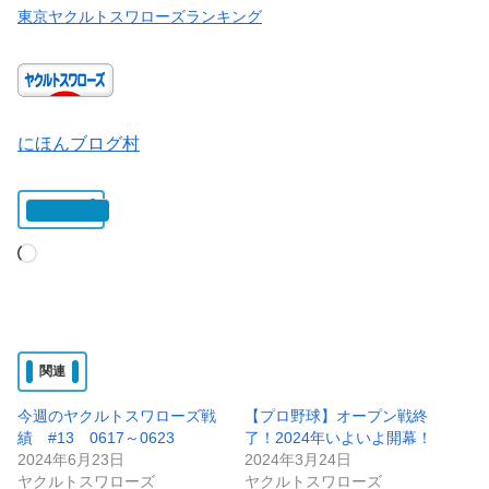
東京ヤクルトスワローズランキング
にほんブログ村
いいね:
読
み
込
み
関連
中…
今週のヤクルトスワローズ戦
【プロ野球】オープン戦終
績 #13 0617～0623
了！2024年いよいよ開幕！
2024年6月23日
2024年3月24日
ヤクルトスワローズ
ヤクルトスワローズ