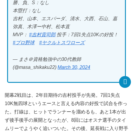
勝、負、S：なし
本塁打：なし
吉村、山本、エスパーダ、清水、大西、石山、嘉
弥真、木澤ー中村、松本直
MVP：
#吉村貢司郎
投手：7回1失点10Kの好投！
#プロ野球
#ヤクルトスワローズ
— まさ＠資格勉強中の30代教師
(@masa_shikaku22)
March 30, 2024
開幕2戦目は、2年目期待の吉村投手が先発。7回1失点
10K無四球というエースと言える内容の好投で試合を作っ
た。打線は、ヒットでランナーを溜めるも、あと1本が出
ず後手後手の展開となったが、8回にはオスナ選手のタイ
ムリーでようやく追いついた。その後、延長戦に入り野手