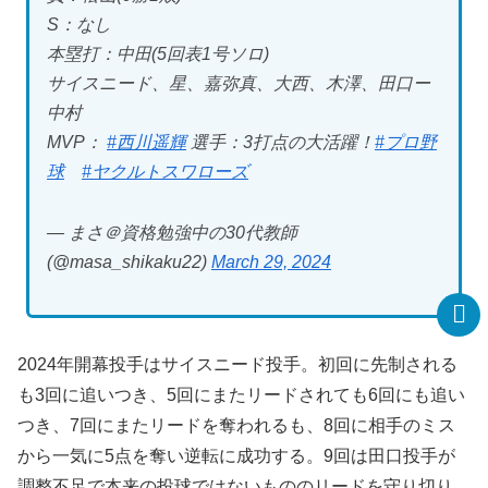
S：なし
本塁打：中田(5回表1号ソロ)
サイスニード、星、嘉弥真、大西、木澤、田口ー
中村
MVP：
#西川遥輝
選手：3打点の大活躍！
#プロ野
球
#ヤクルトスワローズ
— まさ＠資格勉強中の30代教師
(@masa_shikaku22)
March 29, 2024
2024年開幕投手はサイスニード投手。初回に先制される
も3回に追いつき、5回にまたリードされても6回にも追い
つき、7回にまたリードを奪われるも、8回に相手のミス
から一気に5点を奪い逆転に成功する。9回は田口投手が
調整不足で本来の投球ではないもののリードを守り切り、