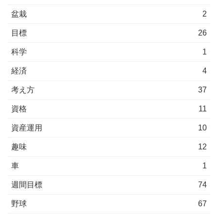
盆栽
2
目標
26
科学
1
経済
4
考え方
37
資格
11
資産運用
10
趣味
12
車
1
週間目標
74
野球
67