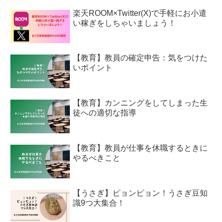
楽天ROOM×Twitter(X)で手軽にお小遣
い稼ぎをしちゃいましょう！
【教育】教員の確定申告：気をつけた
いポイント
【教育】カンニングをしてしまった生
徒への適切な指導
【教育】教員が仕事を休職するときに
やるべきこと
【うさぎ】ピョンピョン！うさぎ豆知
識9つ大集合！