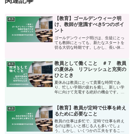
関連記事
【教育】ゴールデンウィーク明
教員
け、教師が意識すべき5つのポイ
ント
ゴールデンウィーク明けは、生徒にとっ
ても教師にとっても、新たなスタートを
切る大切な時期です。しかし、長い休み
明けということもあり、生徒の生活リズ
ムが乱れたり、学習意欲が低下したりし
がちです。そこで、今回はゴールデンウ
教員として働くこと ＃７ 教員
教員
ィーク明けに教師が意識す...
の夏休み リフレッシュと充実の
ひととき
夏休みは教員にとって貴重な時間であ
り、忙しい学期の疲れを癒し、新しい学
年に向けて充電する絶好の機会です。教
員の夏休みをリフレッシュと充実のひと
ときにすることで、より有意義に過ごす
ためのアイデアや活動についてご紹介し
【教育】教員が定時で仕事を終え
教員
ます。1. 旅行と新たな文...
るために必要なこと
教員の仕事は多忙で、定時で仕事を終え
るのは難しいと感じる人も多いでしょ
う。しかし、いくつかの工夫をすること