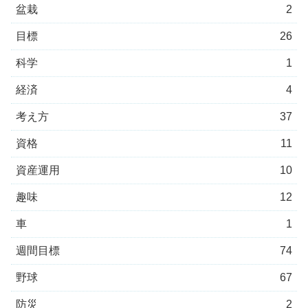
盆栽
2
目標
26
科学
1
経済
4
考え方
37
資格
11
資産運用
10
趣味
12
車
1
週間目標
74
野球
67
防災
2