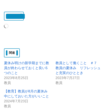
いいね:
読
み
込
み
関連
中…
夏休み明けの新学期までに教
教員として働くこと ＃７
員が終わらせておくと良い5
教員の夏休み リフレッシュ
つのこと
と充実のひととき
2023年8月25日
2023年7月27日
教員
教員
【教育】教員が8月の夏休み
中にしておいた方がいいこと
2024年7月23日
教員