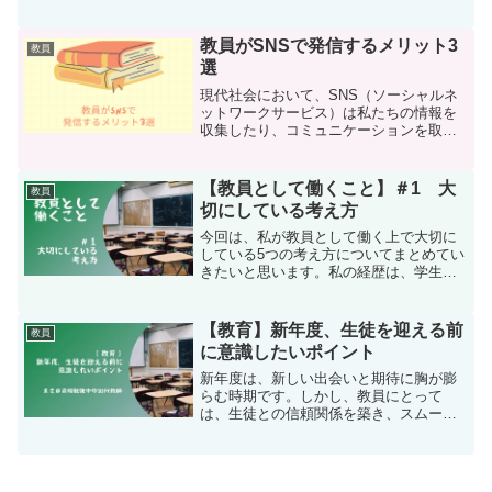
で、定時退勤を実現することは可能で
す。1. 効率的な仕事の進め方ToDoリスト
を作成毎日のタスクを書き出し、優先順
教員がSNSで発信するメリット3
教員
位をつけましょう。重...
選
現代社会において、SNS（ソーシャルネ
ットワークサービス）は私たちの情報を
収集したり、コミュニケーションを取っ
たりする上で不可欠なツールとなってい
ます。以下では、教員がSNSで発信して
いるメリットを3つ挙げてみます。生徒と
【教員として働くこと】＃1 大
教員
のコミュニケーショ...
切にしている考え方
今回は、私が教員として働く上で大切に
している5つの考え方についてまとめてい
きたいと思います。私の経歴は、学生時
代から教員を志していましたが、教員に
なる前に一般企業を経験したくて、大学
を卒業して新卒から3年間、外資系生命保
【教育】新年度、生徒を迎える前
教員
険会社で営業で働き、...
に意識したいポイント
新年度は、新しい出会いと期待に胸が膨
らむ時期です。しかし、教員にとって
は、生徒との信頼関係を築き、スムーズ
なスタートを切るための重要な時期でも
あります。そこで今回は、教員が新年度
に生徒を迎えるときに意識した方がいい
ポイントについて、いくつか...