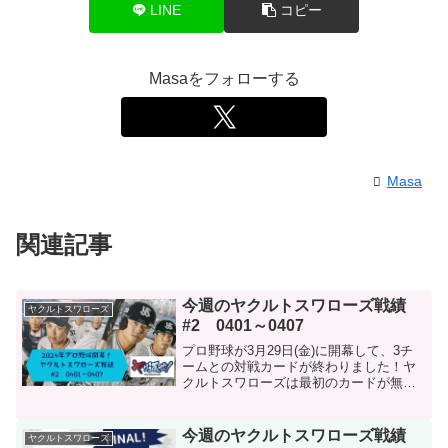
LINE
コピー
Masaをフォローする
Masa
関連記事
今週のヤクルトスワローズ戦績
ヤクルトスワローズ
#2 0401～0407
プロ野球が3月29日(金)に開幕して、3チ
ームとの対戦カードが終わりました！ヤ
クルトスワローズは最初のカードが無敗
で首位スタートのいい流れでしたが、今
週は自慢のリリーフ陣が連日打ち込ま
れ、非常に厳しい1週間となりました...。
今週のヤクルトスワローズ戦績
ヤクルトスワローズ
来週で対戦カー...