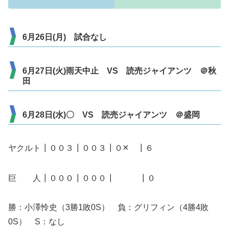
6月26日(月) 試合なし
6月27日(火)雨天中止 VS 読売ジャイアンツ ＠秋
田
6月28日(水)〇 VS 読売ジャイアンツ ＠盛岡
×
ヤクルト┃００３┃００３┃０
┃６
巨 人┃０００┃０００┃ ┃０
勝：小澤怜史（3勝1敗0S） 負：グリフィン（4勝4敗
0S） S：なし