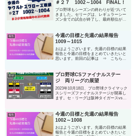
＃２７ 1002～1004 FINAL！
プロ野球もシーズンの終わりが近づいて
きました。セリーグは、レギュラーシー
ズン全ての試合が終了し、最終順位が確
定しました。阪神タイガース優勝、CS争
いは広島東洋カープとDeNAベイスターズ
の2チームが勝ち上がりました。今週のヤ
今週の目標と先週の結果報告
報告
クルトスワローズ...
1009～1015
おはようございます。先週の目標の結果
報告と今週の目標をまとめていきたいと
思います。前回の記事は ⇒ こちら
⇐↑積立NISAならクレカ積立ができるマ
ネックス証券がオススメ！マネックス証
券の紹介記事は ⇒ こちら ⇐1年の抱
プロ野球CSファイナルステー
野球
負は ⇒ こちら ...
ジ 両リーグの展望
2023年10月18日、プロ野球クライマック
スシリーズファイナルステージが開幕し
ます。セ・リーグは阪神タイガースvs広
島東洋カープのカード、パ・リーグはオ
リックス・バファローズvs福岡ソフトバ
ンクホークスの両リーグとも1位と2位の
今週の目標と先週の結果報告
報告
チーム同士...
1002～1008
おはようございます。先週の目標の結果
報告と今週の目標をまとめていきたいと