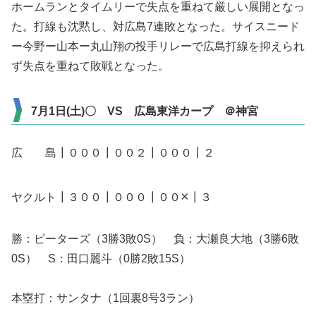
ホームランとタイムリーで失点を重ねて厳しい展開となっ
た。打線も沈黙し、対広島7連敗となった。サイスニード
ー今野ー山本ー丸山翔の投手リレーで広島打線を抑えられ
ず失点を重ねて敗戦となった。
7月1日(土)〇 VS 広島東洋カープ ＠神宮
広 島┃０００┃００２┃０００┃２
×
ヤクルト┃３００┃０００┃００
┃３
勝：ピーターズ（3勝3敗0S） 負：大瀬良大地（3勝6敗
0S） S：田口麗斗（0勝2敗15S）
本塁打：サンタナ（1回裏8号3ラン）