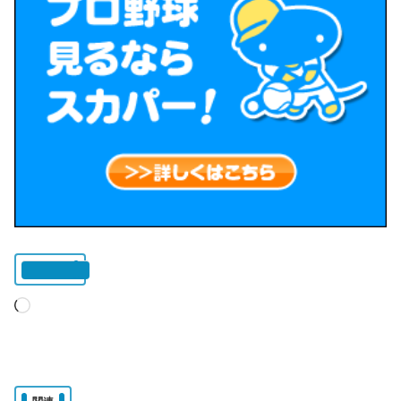
いいね:
読
み
込
み