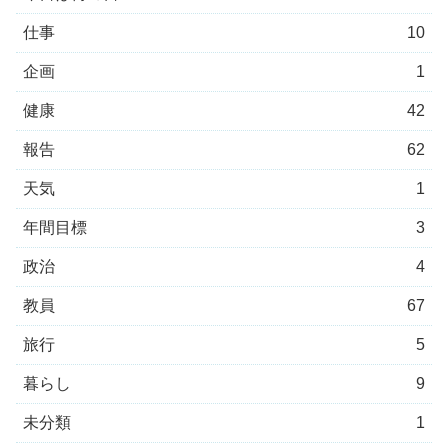
仕事
10
企画
1
健康
42
報告
62
天気
1
年間目標
3
政治
4
教員
67
旅行
5
暮らし
9
未分類
1