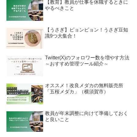
【教育】教員が仕事を休職するときに
やるべきこと
【うさぎ】ピョンピョン！うさぎ豆知
識9つ大集合！
Twitter(X)のフォロワー数を増やす方法
～おすすめ管理ツール紹介～
オススメ！改良メダカの無料販売所
「五桜メダカ」（横須賀市）
教員が年末調整に向けて準備しておく
と良いこと