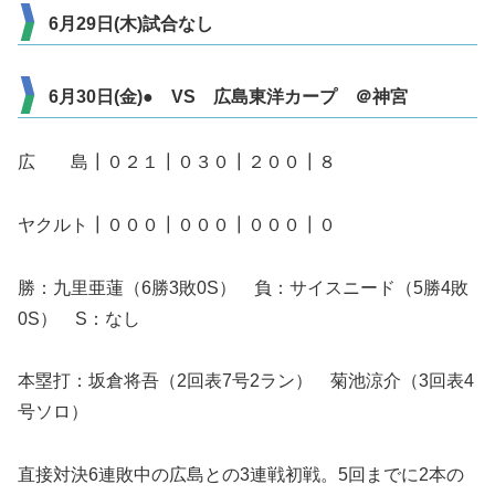
6月29日(木)試合なし
6月30日(金)● VS 広島東洋カープ ＠神宮
広 島┃０２１┃０３０┃２００┃８
ヤクルト┃０００┃０００┃０００┃０
勝：九里亜蓮（6勝3敗0S） 負：サイスニード（5勝4敗
0S） S：なし
本塁打：坂倉将吾（2回表7号2ラン） 菊池涼介（3回表4
号ソロ）
直接対決6連敗中の広島との3連戦初戦。5回までに2本の