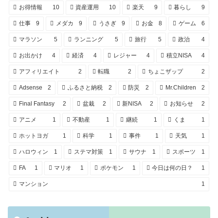
お得情報
10
資産運用
10
楽天
9
暮らし
9
仕事
9
メダカ
9
うさぎ
9
お金
8
ゲーム
6
マラソン
5
ランニング
5
旅行
5
政治
4
お出かけ
4
経済
4
レジャー
4
積立NISA
4
アフィリエイト
2
転職
2
ちょこザップ
2
Adsense
2
ふるさと納税
2
防災
2
Mr.Children
2
Final Fantasy
2
盆栽
2
新NISA
2
お知らせ
2
アニメ
1
不動産
1
継続
1
くま
1
ホットヨガ
1
科学
1
事件
1
天気
1
ハロウィン
1
ステマ対策
1
サウナ
1
スポーツ
1
FA
1
マリオ
1
ポケモン
1
今日は何の日？
1
マンション
1