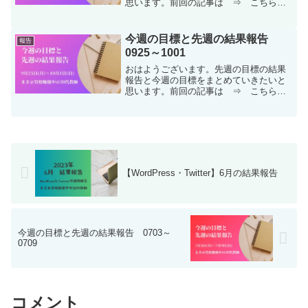
思います。前回の記事は ⇒ こちら
⇐↑積立NISAならクレカ積立ができるマ
ネックス証券がオススメ！マネックス証
券の紹介記事は ⇒ こちら ⇐1年の抱
今週の目標と先週の結果報告
報告
負は ⇒ こちら ...
0925～1001
おはようございます。先週の目標の結果
報告と今週の目標をまとめていきたいと
思います。前回の記事は ⇒ こちら
⇐↑積立NISAならクレカ積立ができるマ
ネックス証券がオススメ！マネックス証
券の紹介記事は ⇒ こちら ⇐1年の抱
負は ⇒ こちら ...
【WordPress・Twitter】6月の結果報告
今週の目標と先週の結果報告 0703～
0709
コメント