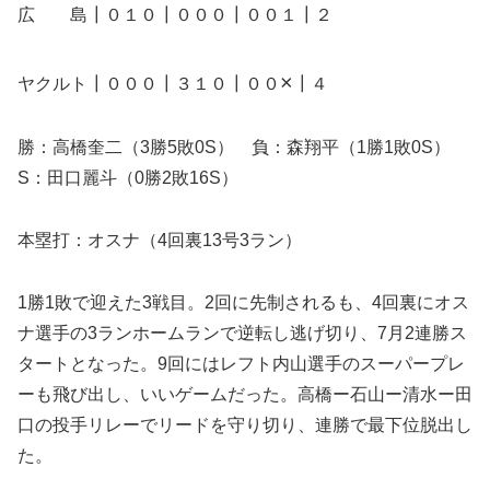
広 島┃０１０┃０００┃００１┃２
×
ヤクルト┃０００┃３１０┃００
┃４
勝：高橋奎二（3勝5敗0S） 負：森翔平（1勝1敗0S）
S：田口麗斗（0勝2敗16S）
本塁打：オスナ（4回裏13号3ラン）
1勝1敗で迎えた3戦目。2回に先制されるも、4回裏にオス
ナ選手の3ランホームランで逆転し逃げ切り、7月2連勝ス
タートとなった。9回にはレフト内山選手のスーパープレ
ーも飛び出し、いいゲームだった。高橋ー石山ー清水ー田
口の投手リレーでリードを守り切り、連勝で最下位脱出し
た。