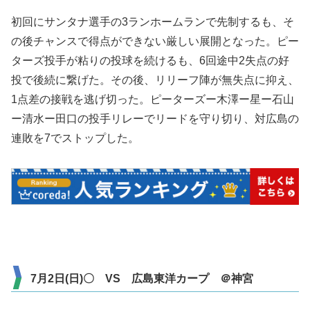
初回にサンタナ選手の3ランホームランで先制するも、そ
の後チャンスで得点ができない厳しい展開となった。ピー
ターズ投手が粘りの投球を続けるも、6回途中2失点の好
投で後続に繋げた。その後、リリーフ陣が無失点に抑え、
1点差の接戦を逃げ切った。ピーターズー木澤ー星ー石山
ー清水ー田口の投手リレーでリードを守り切り、対広島の
連敗を7でストップした。
7月2日(日)〇 VS 広島東洋カープ ＠神宮