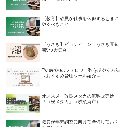
【教育】教員が仕事を休職するときに
やるべきこと
【うさぎ】ピョンピョン！うさぎ豆知
識9つ大集合！
Twitter(X)のフォロワー数を増やす方法
～おすすめ管理ツール紹介～
オススメ！改良メダカの無料販売所
「五桜メダカ」（横須賀市）
教員が年末調整に向けて準備しておく