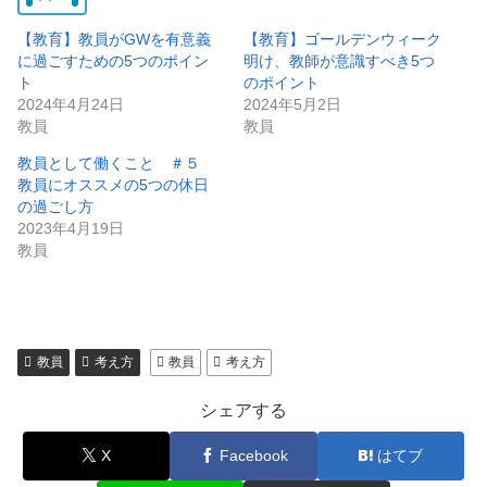
中…
【教育】教員がGWを有意義
【教育】ゴールデンウィーク
に過ごすための5つのポイン
明け、教師が意識すべき5つ
ト
のポイント
2024年4月24日
2024年5月2日
教員
教員
教員として働くこと ＃５
教員にオススメの5つの休日
の過ごし方
2023年4月19日
教員
教員
考え方
教員
考え方
シェアする
X
Facebook
はてブ