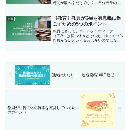
時間が取れるだけでなく、自分自身のス
キルを向上させたり、リフレッシュした
りする絶好の機会でもあります。この記
事では、教員が8月の夏休み中にしておく
【教育】教員がGWを有意義に過
教員
べきことをいくつか紹介し...
ごすための5つのポイント
教員にとって、ゴールデンウィーク
（GW）は長い休みとはいえ、ゆっくり休
む暇がないという場合も多いのではない
でしょうか。しかし、せっかくの休みを
充実させなければ、次の学期への活力も
湧いてきません。関連記事：【教育】教
員がFP資格を取得する3つ...
継続は力なり！ 連続投稿100日達成！
教員が生徒主体の行事を運営していく4つ
のポイント