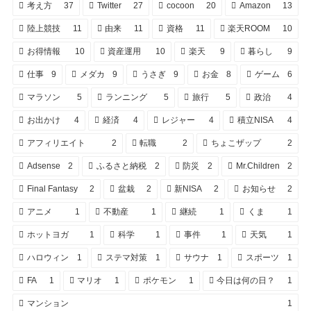
考え方
37
Twitter
27
cocoon
20
Amazon
13
陸上競技
11
由来
11
資格
11
楽天ROOM
10
お得情報
10
資産運用
10
楽天
9
暮らし
9
仕事
9
メダカ
9
うさぎ
9
お金
8
ゲーム
6
マラソン
5
ランニング
5
旅行
5
政治
4
お出かけ
4
経済
4
レジャー
4
積立NISA
4
アフィリエイト
2
転職
2
ちょこザップ
2
Adsense
2
ふるさと納税
2
防災
2
Mr.Children
2
Final Fantasy
2
盆栽
2
新NISA
2
お知らせ
2
アニメ
1
不動産
1
継続
1
くま
1
ホットヨガ
1
科学
1
事件
1
天気
1
ハロウィン
1
ステマ対策
1
サウナ
1
スポーツ
1
FA
1
マリオ
1
ポケモン
1
今日は何の日？
1
マンション
1