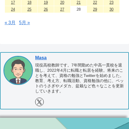
17
18
19
20
21
22
23
24
25
26
27
28
29
30
« 3月
5月 »
Masa
現役高校教師です。7年間勤めた中高一貫校を退
職し、2022年4月に転職と転居を経験。将来のこ
とを考えて、資格の勉強とTwitterを始めました。
教育、考え方、転職活動、資格勉強の他に、ペッ
トのうさぎやメダカ、盆栽など色々なことを更新
していきます。