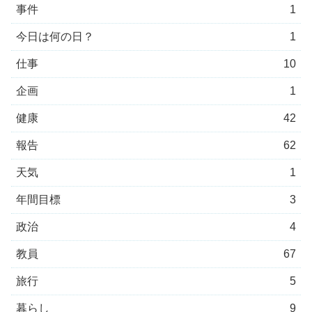
事件
1
今日は何の日？
1
仕事
10
企画
1
健康
42
報告
62
天気
1
年間目標
3
政治
4
教員
67
旅行
5
暮らし
9