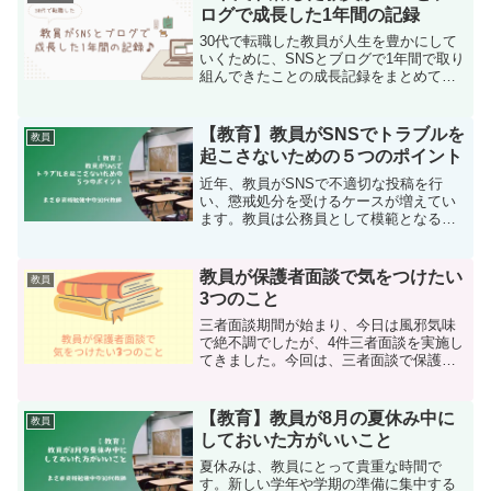
るときに大切なことをご紹...
ログで成長した1年間の記録
30代で転職した教員が人生を豊かにして
いくために、SNSとブログで1年間で取り
組んできたことの成長記録をまとめてい
ます。これから何かを始めてみようと思
う方は、是非参考にしてみてください。
【教育】教員がSNSでトラブルを
教員
起こさないための５つのポイント
近年、教員がSNSで不適切な投稿を行
い、懲戒処分を受けるケースが増えてい
ます。教員は公務員として模範となる行
動が求められるため、SNS利用には注意
が必要です。今回は、教員がSNSでトラ
ブルを起こさないための５つのポイント
教員が保護者面談で気をつけたい
教員
と、具体的な解決策を...
3つのこと
三者面談期間が始まり、今日は風邪気味
で絶不調でしたが、4件三者面談を実施し
てきました。今回は、三者面談で保護者
と面談を実施するときに気をつけた方が
良い3つのことをまとめていきたいと思い
ます。保護者面談は、教員と保護者が生
【教育】教員が8月の夏休み中に
教員
徒の教育や進路につい...
しておいた方がいいこと
夏休みは、教員にとって貴重な時間で
す。新しい学年や学期の準備に集中する