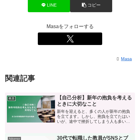
LINE
コピー
Masaをフォローする
Masa
関連記事
【自己分析】新年の抱負を考える
教員
ときに大切なこと
新年を迎えると、多くの人が新年の抱負
を立てます。しかし、抱負を立てたはい
いが、途中で挫折してしまう人も多いの
ではないでしょうか。新年の抱負を成功
させるためには、いくつかのポイントが
あります。ここでは、新年の抱負を考え
30代で転職した教員がSNSとブ
Adsense