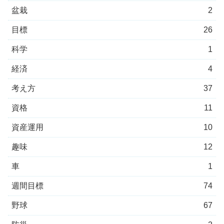
盆栽
2
目標
26
科学
1
経済
4
考え方
37
資格
11
資産運用
10
趣味
12
車
1
週間目標
74
野球
67