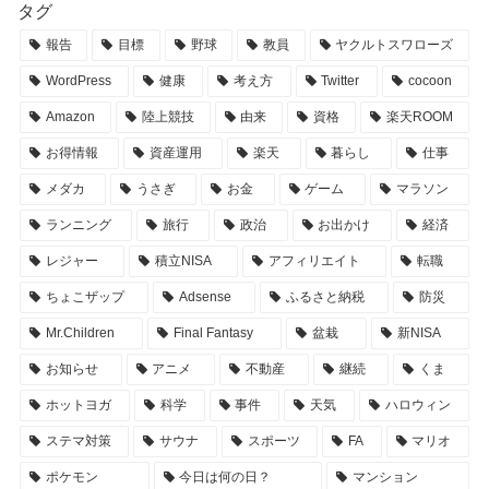
タグ
報告
目標
野球
教員
ヤクルトスワローズ
WordPress
健康
考え方
Twitter
cocoon
Amazon
陸上競技
由来
資格
楽天ROOM
お得情報
資産運用
楽天
暮らし
仕事
メダカ
うさぎ
お金
ゲーム
マラソン
ランニング
旅行
政治
お出かけ
経済
レジャー
積立NISA
アフィリエイト
転職
ちょこザップ
Adsense
ふるさと納税
防災
Mr.Children
Final Fantasy
盆栽
新NISA
お知らせ
アニメ
不動産
継続
くま
ホットヨガ
科学
事件
天気
ハロウィン
ステマ対策
サウナ
スポーツ
FA
マリオ
ポケモン
今日は何の日？
マンション