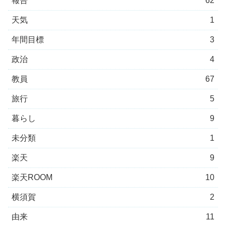
報告
62
天気
1
年間目標
3
政治
4
教員
67
旅行
5
暮らし
9
未分類
1
楽天
9
楽天ROOM
10
横須賀
2
由来
11