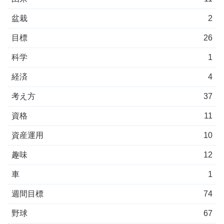
盆栽
2
目標
26
科学
1
経済
4
考え方
37
資格
11
資産運用
10
趣味
12
車
1
週間目標
74
野球
67