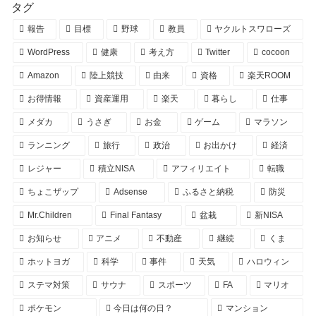
タグ
報告
目標
野球
教員
ヤクルトスワローズ
WordPress
健康
考え方
Twitter
cocoon
Amazon
陸上競技
由来
資格
楽天ROOM
お得情報
資産運用
楽天
暮らし
仕事
メダカ
うさぎ
お金
ゲーム
マラソン
ランニング
旅行
政治
お出かけ
経済
レジャー
積立NISA
アフィリエイト
転職
ちょこザップ
Adsense
ふるさと納税
防災
Mr.Children
Final Fantasy
盆栽
新NISA
お知らせ
アニメ
不動産
継続
くま
ホットヨガ
科学
事件
天気
ハロウィン
ステマ対策
サウナ
スポーツ
FA
マリオ
ポケモン
今日は何の日？
マンション