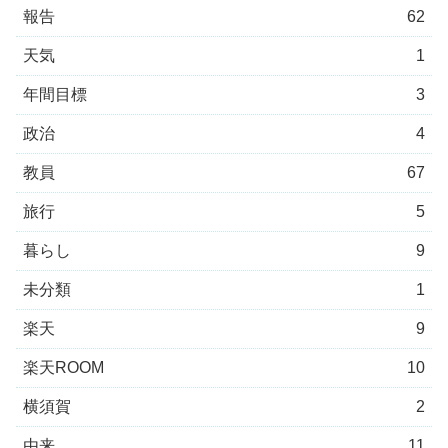
報告
62
天気
1
年間目標
3
政治
4
教員
67
旅行
5
暮らし
9
未分類
1
楽天
9
楽天ROOM
10
横須賀
2
由来
11