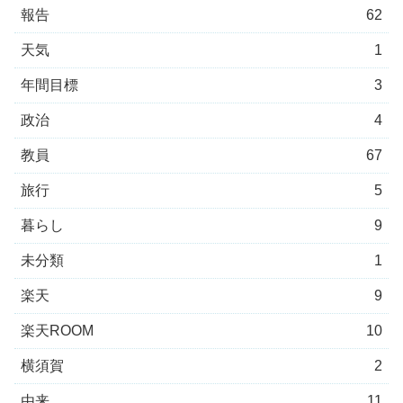
報告
62
天気
1
年間目標
3
政治
4
教員
67
旅行
5
暮らし
9
未分類
1
楽天
9
楽天ROOM
10
横須賀
2
由来
11