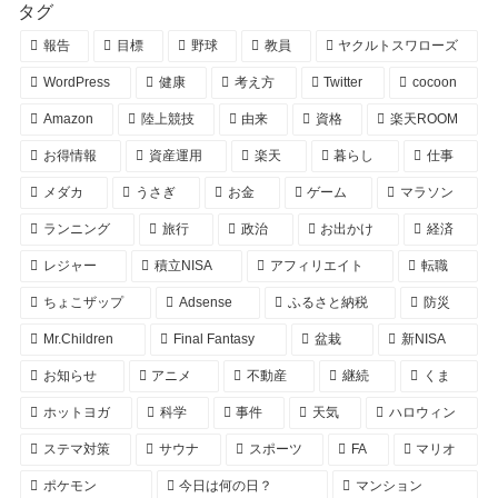
タグ
報告
目標
野球
教員
ヤクルトスワローズ
WordPress
健康
考え方
Twitter
cocoon
Amazon
陸上競技
由来
資格
楽天ROOM
お得情報
資産運用
楽天
暮らし
仕事
メダカ
うさぎ
お金
ゲーム
マラソン
ランニング
旅行
政治
お出かけ
経済
レジャー
積立NISA
アフィリエイト
転職
ちょこザップ
Adsense
ふるさと納税
防災
Mr.Children
Final Fantasy
盆栽
新NISA
お知らせ
アニメ
不動産
継続
くま
ホットヨガ
科学
事件
天気
ハロウィン
ステマ対策
サウナ
スポーツ
FA
マリオ
ポケモン
今日は何の日？
マンション