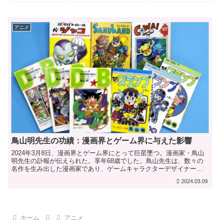
アニメ
鳥山明先生の功績：漫画界とゲーム界に与えた影響
2024年3月8日、漫画界とゲーム界にとって巨星墜つ。漫画家・鳥山
明先生の訃報が伝えられた。享年68歳でした。鳥山先生は、数々の
名作を生み出した漫画家であり、ゲームキャラクターデザイナーと
して、漫画界とゲーム界に多大な功績を残しました。1....
2024.03.09
ホーム
アニメ