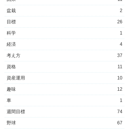
盆栽
2
目標
26
科学
1
経済
4
考え方
37
資格
11
資産運用
10
趣味
12
車
1
週間目標
74
野球
67