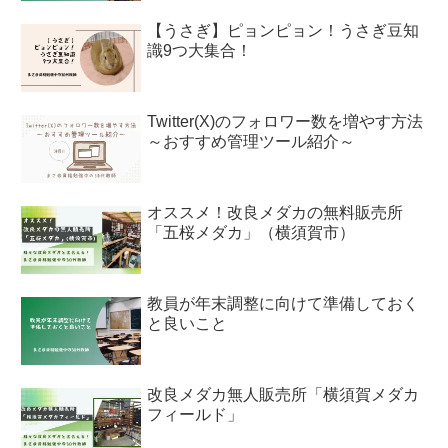
【うさぎ】ピョンピョン！うさぎ豆知
識9つ大集合！
Twitter(X)のフォロワー数を増やす方法
～おすすめ管理ツール紹介～
オススメ！改良メダカの無料販売所
「五桜メダカ」（横須賀市）
教員が年末調整に向けて準備しておく
と良いこと
改良メダカ無人販売所「横須賀メダカ
フィールド」