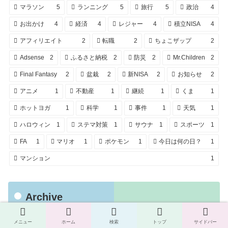
マラソン
5
ランニング
5
旅行
5
政治
4
お出かけ
4
経済
4
レジャー
4
積立NISA
4
アフィリエイト
2
転職
2
ちょこザップ
2
Adsense
2
ふるさと納税
2
防災
2
Mr.Children
2
Final Fantasy
2
盆栽
2
新NISA
2
お知らせ
2
アニメ
1
不動産
1
継続
1
くま
1
ホットヨガ
1
科学
1
事件
1
天気
1
ハロウィン
1
ステマ対策
1
サウナ
1
スポーツ
1
FA
1
マリオ
1
ポケモン
1
今日は何の日？
1
マンション
1
Archive
メニュー
ホーム
検索
トップ
サイドバー