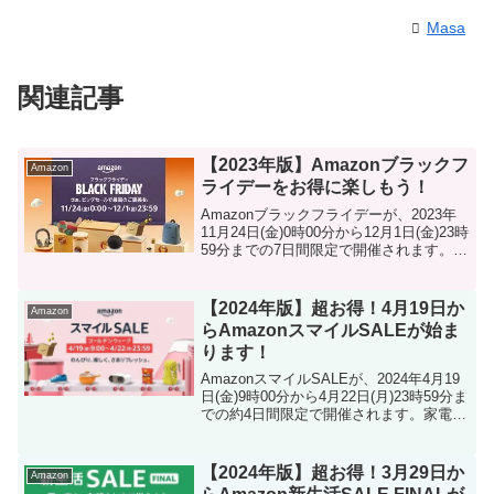
Masa
関連記事
【2023年版】Amazonブラックフ
Amazon
ライデーをお得に楽しもう！
Amazonブラックフライデーが、2023年
11月24日(金)0時00分から12月1日(金)23時
59分までの7日間限定で開催されます。家
電や家具、ファッション、食品など、幅
広いジャンルの商品が特別価格で販売さ
れるので、お得に買い物したい方...
【2024年版】超お得！4月19日か
Amazon
らAmazonスマイルSALEが始ま
ります！
AmazonスマイルSALEが、2024年4月19
日(金)9時00分から4月22日(月)23時59分ま
での約4日間限定で開催されます。家電や
家具、ファッション、食品など、幅広い
ジャンルの商品が特別価格で販売される
ので、お得に買い物したい方は...
【2024年版】超お得！3月29日か
Amazon