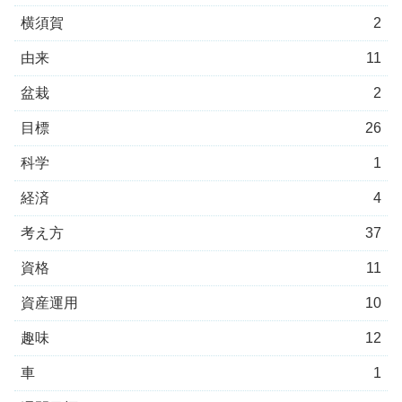
横須賀
2
由来
11
盆栽
2
目標
26
科学
1
経済
4
考え方
37
資格
11
資産運用
10
趣味
12
車
1