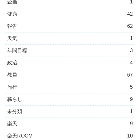
企画
1
健康
42
報告
62
天気
1
年間目標
3
政治
4
教員
67
旅行
5
暮らし
9
未分類
1
楽天
9
楽天ROOM
10