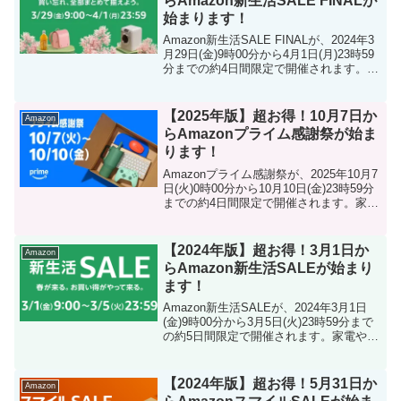
らAmazon新生活SALE FINALが
始まります！
Amazon新生活SALE FINALが、2024年3
月29日(金)9時00分から4月1日(月)23時59
分までの約4日間限定で開催されます。家
電や家具、ファッション、食品など、幅
広いジャンルの商品が特別価格で販売さ
れるので、お得に買い物し...
【2025年版】超お得！10月7日か
Amazon
らAmazonプライム感謝祭が始ま
ります！
Amazonプライム感謝祭が、2025年10月7
日(火)0時00分から10月10日(金)23時59分
までの約4日間限定で開催されます。家電
や家具、ファッション、食品など、幅広
いジャンルの商品が特別価格で販売され
るので、お得に買い物したい方は...
【2024年版】超お得！3月1日か
Amazon
らAmazon新生活SALEが始まり
ます！
Amazon新生活SALEが、2024年3月1日
(金)9時00分から3月5日(火)23時59分まで
の約5日間限定で開催されます。家電や家
具、ファッション、食品など、幅広いジ
ャンルの商品が特別価格で販売されるの
で、お得に買い物したい方は要チェ...
【2024年版】超お得！5月31日か
Amazon