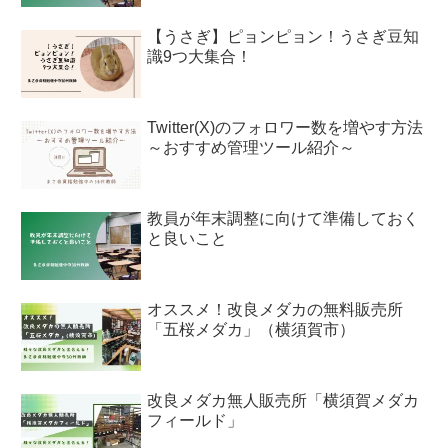
【うさぎ】ピョンピョン！うさぎ豆知
識9つ大集合！
Twitter(X)のフォロワー数を増やす方法
～おすすめ管理ツール紹介～
教員が年末調整に向けて準備しておく
と良いこと
オススメ！改良メダカの無料販売所
「五桜メダカ」（横須賀市）
改良メダカ無人販売所「横須賀メダカ
フィールド」