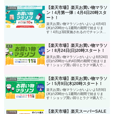
で、まだ始めていない人は始めてみるこ
とをオススメします！始めたばかりの私
【楽天市場】楽天お買い物マラソ
お得情報
でも10日で僅...
ン！4月第一弾：4月4日20時スタ
ート！
楽天お買い物マラソンがいよいよ4月4日
(木)の20時から1週間の期間で始まりま
す！4月は3回実施されるのでチャンスを
見逃さないようにしましょう！まず第一
弾はショップ買い回りで最大ポイント11
倍になるお得に買い物ができるチャンス
【楽天市場】楽天お買い物マラソ
楽天
です！第一弾エ...
ン！8月24日(日)20時スタート！
楽天お買い物マラソンがいよいよ8月24日
(日)の20時から約4日間の期間で始まりま
す！ショップ買い回りとラクマ購入で最
大ポイント11倍になるお得に買い物がで
きるチャンスです！エントリー期間：
2025年8月23日(土)10:00～2025年8...
【楽天市場】楽天お買い物マラソ
お得情報
ン！5月9日(木)20時スタート！
楽天お買い物マラソンがいよいよ5月9日
(木)の20時から1週間の期間で始まりま
す！ショップ買い回りとラクマ購入で最
大ポイント11倍になるお得に買い物がで
きるチャンスです！エントリー期間：
2024年5月7日(火)10:00～2024年5月16...
【楽天市場】楽天スーパーSALE
お得情報