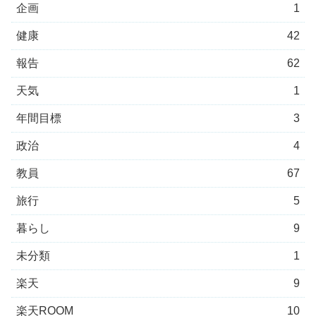
企画
1
健康
42
報告
62
天気
1
年間目標
3
政治
4
教員
67
旅行
5
暮らし
9
未分類
1
楽天
9
楽天ROOM
10