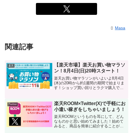
Masa
関連記事
【楽天市場】楽天お買い物マラソ
楽天
ン！8月4日(日)20時スタート！
楽天お買い物マラソンがいよいよ8月4日
(木)の20時から約1週間の期間で始まりま
す！ショップ買い回りとラクマ購入で最
大ポイント11倍になるお得に買い物がで
きるチャンスです！エントリー期間：
2024年8月2日(金)10:00～2024年8月1...
楽天ROOM×Twitter(X)で手軽にお
Twitter
小遣い稼ぎをしちゃいましょう！
楽天ROOMというものを耳にして、どん
なものかと思い始めてみました！始めて
みると、商品を簡単に紹介することがで
きて、Twitterとの相性もいいということ