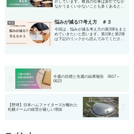
介しています。教員の仕事は多忙でなか
なかうまくいかないことも多くあると思
いますが、そんな時に役に立つ考え方な
ので、参考にしてみると気持ちが楽にな
ると思います。
悩みが減る!?考え方 ＃３
教員
今回は、悩みが減る考え方の第3弾をまと
めていきたいと思います。第1弾と第2弾
は下記のリンクから読んでみてくださ
い。悩みが減る考え方 5選ポジティブに
考える自分ができることや、良い方向に
進むことを考えることが大切です。否定
的な考え方から脱却し...
今週の目標と先週の結果報告 0617～
0623
【野球】日本ハムファイターズが離れた
札幌ドームの経営が厳しい理由