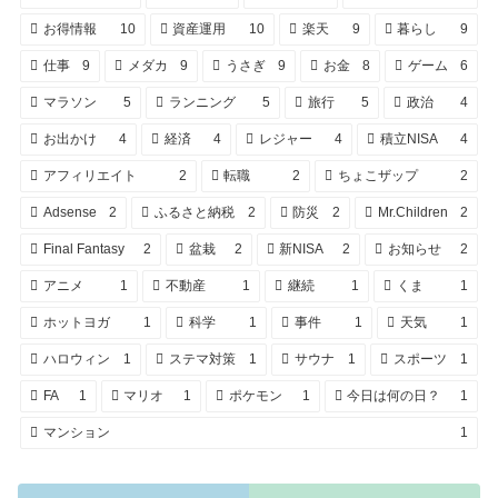
お得情報
10
資産運用
10
楽天
9
暮らし
9
仕事
9
メダカ
9
うさぎ
9
お金
8
ゲーム
6
マラソン
5
ランニング
5
旅行
5
政治
4
お出かけ
4
経済
4
レジャー
4
積立NISA
4
アフィリエイト
2
転職
2
ちょこザップ
2
Adsense
2
ふるさと納税
2
防災
2
Mr.Children
2
Final Fantasy
2
盆栽
2
新NISA
2
お知らせ
2
アニメ
1
不動産
1
継続
1
くま
1
ホットヨガ
1
科学
1
事件
1
天気
1
ハロウィン
1
ステマ対策
1
サウナ
1
スポーツ
1
FA
1
マリオ
1
ポケモン
1
今日は何の日？
1
マンション
1