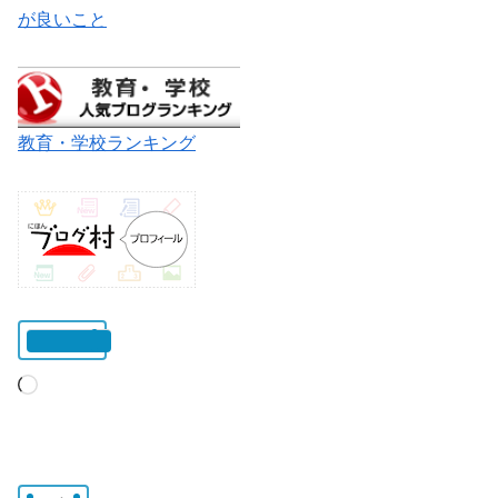
が良いこと
教育・学校ランキング
いいね:
読
み
込
み