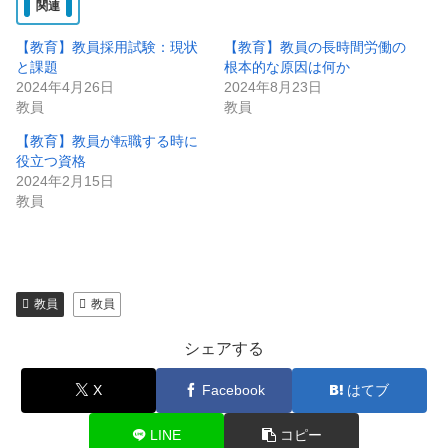
関連
中…
【教育】教員採用試験：現状
【教育】教員の長時間労働の
と課題
根本的な原因は何か
2024年4月26日
2024年8月23日
教員
教員
【教育】教員が転職する時に
役立つ資格
2024年2月15日
教員
教員
教員
シェアする
X
Facebook
はてブ
LINE
コピー