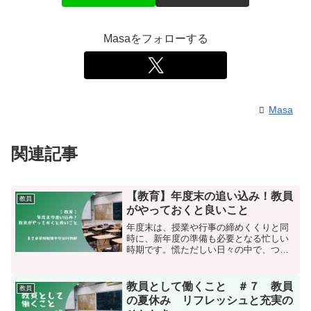
Masaをフォローする
Masa
関連記事
【教育】年度末の追い込み！教員
教員
がやっておくと良いこと
年度末は、授業や行事の締めくくりと同
時に、新年度の準備も必要となる忙しい
時期です。慌ただしい日々の中で、つい
つい後回しにしてしまいがちなタスクも
ありませんか？そこで今回は、教員が年
度末に向けてやっておくと良いことを、
教員として働くこと ＃７ 教員
教員
以下の6つのカテゴリーに...
の夏休み リフレッシュと充実の