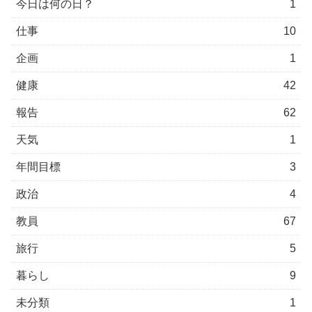
今日は何の日？
1
仕事
10
企画
1
健康
42
報告
62
天気
1
年間目標
3
政治
4
教員
67
旅行
5
暮らし
9
未分類
1