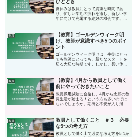
ひととき
夏休みは教員にとって貴重な時間であ
り、忙しい学期の疲れを癒し、新しい学
年に向けて充電する絶好の機会です。教
員の夏休みをリフレッシュと充実のひと
ときにすることで、より有意義に過ごす
ためのアイデアや活動についてご紹介し
【教育】ゴールデンウィーク明
教員
ます。1. 旅行と新たな文...
け、教師が意識すべき5つのポイ
ント
ゴールデンウィーク明けは、生徒にとっ
ても教師にとっても、新たなスタートを
切る大切な時期です。しかし、長い休み
明けということもあり、生徒の生活リズ
ムが乱れたり、学習意欲が低下したりし
がちです。そこで、今回はゴールデンウ
【教育】4月から教員として働く
教員
ィーク明けに教師が意識す...
前にやっておきたいこと
教員採用試験に合格し、4月から念願の教
員生活が始まる！という方も多いのでは
ないでしょうか。期待と不安が入り混じ
るこの時期、少しでもスムーズに新生活
をスタートするために、やっておくと良
いことをいくつかご紹介します。1. 健康
教員として働くこと ＃３ 必要
教員
管理教員は、体力的...
な5つの考え方
教員として働く上で必要な考え方を5つ紹