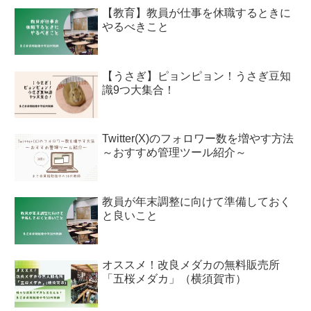
【教育】教員が仕事を休職するときに
やるべきこと
【うさぎ】ピョンピョン！うさぎ豆知
識9つ大集合！
Twitter(X)のフォロワー数を増やす方法
～おすすめ管理ツール紹介～
教員が年末調整に向けて準備しておく
と良いこと
オススメ！改良メダカの無料販売所
「五桜メダカ」（横須賀市）