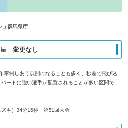
シュ群馬県庁
3㎞ 変更なし
例年牽制しあう展開になることも多く、秒差で飛び込
スパートに強い選手が配置されることが多い区間で
キ）34分16秒 第51回大会