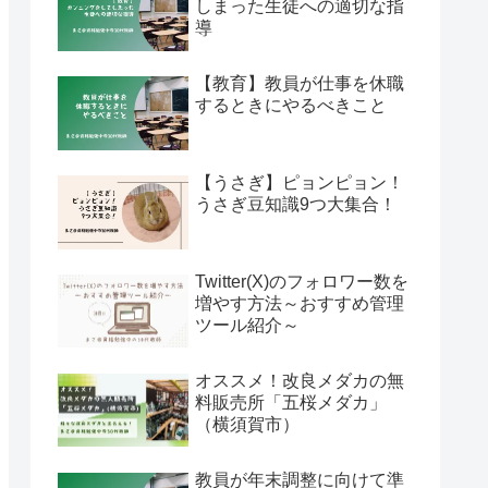
しまった生徒への適切な指
導
【教育】教員が仕事を休職
するときにやるべきこと
【うさぎ】ピョンピョン！
うさぎ豆知識9つ大集合！
Twitter(X)のフォロワー数を
増やす方法～おすすめ管理
ツール紹介～
オススメ！改良メダカの無
料販売所「五桜メダカ」
（横須賀市）
教員が年末調整に向けて準