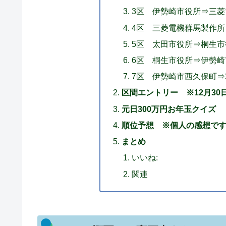
3区 伊勢崎市役所⇒三菱電
4区 三菱電機群馬製作所⇒
5区 太田市役所⇒桐生市
6区 桐生市役所⇒伊勢崎市
7区 伊勢崎市西久保町⇒群
区間エントリー ※12月30
元日300万円お年玉クイズ
順位予想 ※個人の感想で
まとめ
いいね:
関連