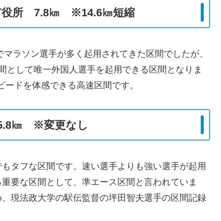
所 7.8㎞ ※14.6㎞短縮
スでマラソン選手が多く起用されてきた区間でしたが、
区間として唯一外国人選手を起用できる区間となりま
スピードを体感できる高速区間です。
.8㎞ ※変更なし
でもタフな区間です。速い選手よりも強い選手が起用
る重要な区間として、準エース区間と言われていま
め、現法政大学の駅伝監督の坪田智夫選手の区間記録