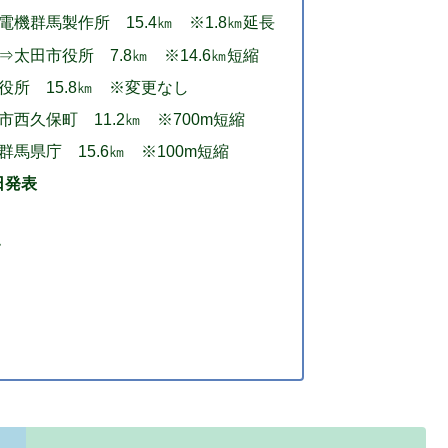
機群馬製作所 15.4㎞ ※1.8㎞延長
太田市役所 7.8㎞ ※14.6㎞短縮
役所 15.8㎞ ※変更なし
西久保町 11.2㎞ ※700m短縮
馬県庁 15.6㎞ ※100m短縮
日発表
す