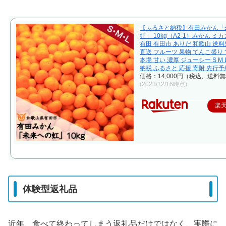
【ふるさと納税】有田みかん「
虹」 10kg（A2-1）みかん ミカン
有田 有田市 ありだ 和歌山 送料
直送 フルーツ 果物 てんこ盛り
本場 甘い 濃厚 ジューシー S M
納税 ふるさと 応援 寄附 先行予
価格：14,000円（税込、送料無
(2023/12/16時点)
楽
体験型返礼品
近年、食べて終わってしまう返礼品だけではなく、実際に