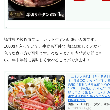
福井県の敦賀市では、カット生ずわい蟹が人気です。
1000gも入っていて、生食も可能で他には蟹しゃぶなど
色々な食べ方が可能です。今ならまだ年内発送が間に合
い、年末年始に美味しく食べることができます！
【ふるさと納税】【年内発送】
る【生食OK】カット生ずわい蟹
黒箱）1箱あたり内容量1000g/
1300g 【甲羅組 ずわいガニ 
蟹 カニ かに 生 しゃぶしゃぶ 
年末 発送時期が選べる ランキ
内発送可能※
価格：20,000円～（税込、送料
(2023/12/16時点)