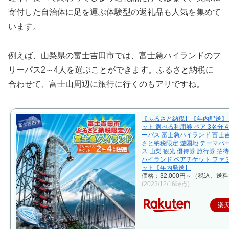
寄付した自治体に足を運ぶ体験型の返礼品も人気を集めて
います。
例えば、山梨県の富士吉田市では、富士急ハイランドのフ
リーパス2～4人を選ぶことができます。ふるさと納税に
合わせて、富士山周辺に旅行に行くのもアリですね。
【ふるさと納税】【年内配送】 
ット 選べる利用券 ペア 3名分 
ーパス 富士急ハイランド 富士
さと納税限定 遊園地 テーマパ
ス 山梨 観光 優待券 旅行券 招
ハイランド ペアチケット ファ
ット【年内発送】
価格：32,000円～（税込、送料
(2023/12/16時点)
楽