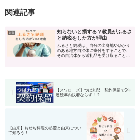
関連記事
知らないと損する？教員がふるさ
お金
と納税をした方が理由
ふるさと納税は、自分の出身地やゆかり
のある地方自治体に寄付をすることで、
その自治体から返礼品を受け取ることが
できる制度です。教員もふるさと納税を
することができますが、そのメリットに
はどのようなものがあるのでしょうか？
ふるさと納税レポート＃１...
【スワローズ】つば九郎 契約保留で5年
連続年内決着ならず！？
【由来】おせち料理の起源と由来につい
て知ろう！