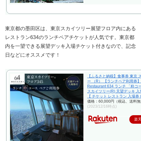
東京都の墨田区は、東京スカイツリー展望フロア内にある
レストラン634のランチペアチケットが人気です。東京都
内を一望できる展望デッキ入場チケット付きなので、記念
日などにオススメです！
【ふるさと納税】食事券 東京 
ー （R） 【ランチペア利用券】 
Restaurant 634 ランチ 「粋
スカイツリー(R) 天望デッキ
【 チケット レストラン 入場券 
価格：60,000円（税込、送料無
(2023/12/16時点)
楽