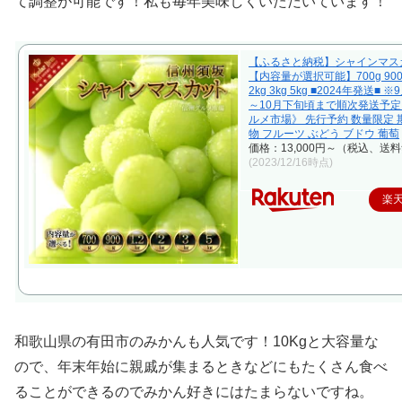
て調整が可能です！私も毎年美味しくいただいています！
【ふるさと納税】シャインマス
【内容量が選択可能】700g 900g 
2kg 3kg 5kg ■2024年発送■ 
～10月下旬頃まで順次発送予
ルメ市場》 先行予約 数量限定 
物 フルーツ ぶどう ブドウ 葡萄
価格：13,000円～（税込、送料
(2023/12/16時点)
楽
和歌山県の有田市のみかんも人気です！10Kgと大容量な
ので、年末年始に親戚が集まるときなどにもたくさん食べ
ることができるのでみかん好きにはたまらないですね。