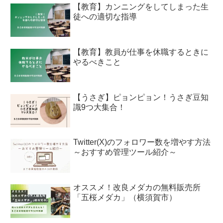
【教育】カンニングをしてしまった生
徒への適切な指導
【教育】教員が仕事を休職するときに
やるべきこと
【うさぎ】ピョンピョン！うさぎ豆知
識9つ大集合！
Twitter(X)のフォロワー数を増やす方法
～おすすめ管理ツール紹介～
オススメ！改良メダカの無料販売所
「五桜メダカ」（横須賀市）