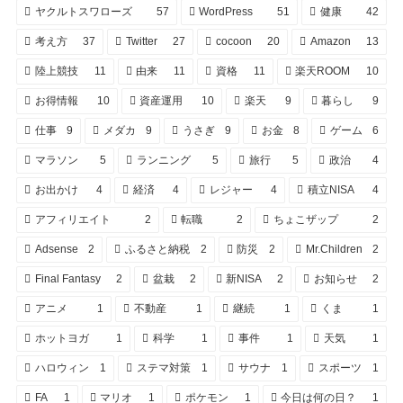
ヤクルトスワローズ
57
WordPress
51
健康
42
考え方
37
Twitter
27
cocoon
20
Amazon
13
陸上競技
11
由来
11
資格
11
楽天ROOM
10
お得情報
10
資産運用
10
楽天
9
暮らし
9
仕事
9
メダカ
9
うさぎ
9
お金
8
ゲーム
6
マラソン
5
ランニング
5
旅行
5
政治
4
お出かけ
4
経済
4
レジャー
4
積立NISA
4
アフィリエイト
2
転職
2
ちょこザップ
2
Adsense
2
ふるさと納税
2
防災
2
Mr.Children
2
Final Fantasy
2
盆栽
2
新NISA
2
お知らせ
2
アニメ
1
不動産
1
継続
1
くま
1
ホットヨガ
1
科学
1
事件
1
天気
1
ハロウィン
1
ステマ対策
1
サウナ
1
スポーツ
1
FA
1
マリオ
1
ポケモン
1
今日は何の日？
1