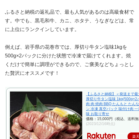
ふるさと納税の返礼品で、最も人気があるのは高級食材で
す。中でも、黒毛和牛、カニ、ホタテ、うなぎなどは、常
に上位にランクインしています。
例えば、岩手県の花巻市では、厚切り牛タン塩味1kgを
500g×2パックに分けた状態で冷凍で届けてくれます。焼
くだけで簡単に調理ができるので、ご褒美などちょっとし
た贅沢にオススメです！
【ふるさと納税】＜発送まで最
厚切り牛タン塩味 1kg(500g×2
肉 肉 焼肉 BBQ たんもと たん
ン 冷凍 真空パック 味付け肉 一
味 お取り寄せ
価格：15,000円（税込、送料無
(2023/12/16時点)
楽