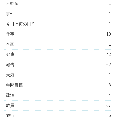
不動産
1
事件
1
今日は何の日？
1
仕事
10
企画
1
健康
42
報告
62
天気
1
年間目標
3
政治
4
教員
67
旅行
5