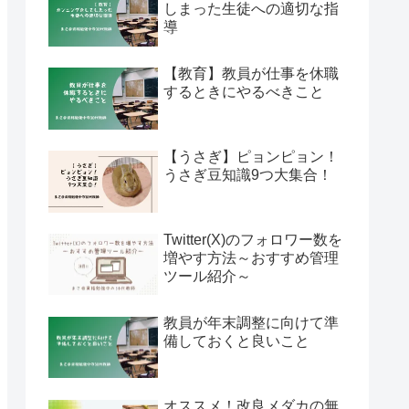
しまった生徒への適切な指
導
【教育】教員が仕事を休職
するときにやるべきこと
【うさぎ】ピョンピョン！
うさぎ豆知識9つ大集合！
Twitter(X)のフォロワー数を
増やす方法～おすすめ管理
ツール紹介～
教員が年末調整に向けて準
備しておくと良いこと
オススメ！改良メダカの無