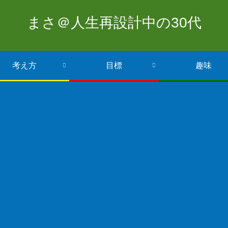
まさ＠人生再設計中の30代
考え方
目標
趣味