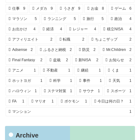
仕事
9
メダカ
9
うさぎ
9
お金
8
ゲーム
6
マラソン
5
ランニング
5
旅行
5
政治
4
お出かけ
4
経済
4
レジャー
4
積立NISA
4
アフィリエイト
2
転職
2
ちょこザップ
2
Adsense
2
ふるさと納税
2
防災
2
Mr.Children
2
Final Fantasy
2
盆栽
2
新NISA
2
お知らせ
2
アニメ
1
不動産
1
継続
1
くま
1
ホットヨガ
1
科学
1
事件
1
天気
1
ハロウィン
1
ステマ対策
1
サウナ
1
スポーツ
1
FA
1
マリオ
1
ポケモン
1
今日は何の日？
1
マンション
1
Archive