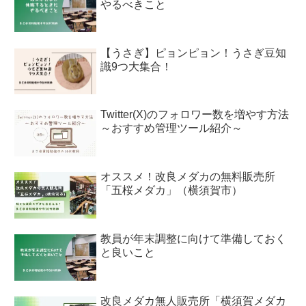
やるべきこと
【うさぎ】ピョンピョン！うさぎ豆知
識9つ大集合！
Twitter(X)のフォロワー数を増やす方法
～おすすめ管理ツール紹介～
オススメ！改良メダカの無料販売所
「五桜メダカ」（横須賀市）
教員が年末調整に向けて準備しておく
と良いこと
改良メダカ無人販売所「横須賀メダカ