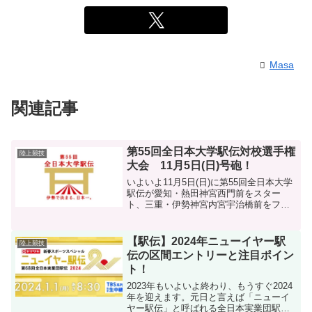
Masa
関連記事
第55回全日本大学駅伝対校選手権
陸上競技
大会 11月5日(日)号砲！
いよいよ11月5日(日)に第55回全日本大学
駅伝が愛知・熱田神宮西門前をスター
ト、三重・伊勢神宮内宮宇治橋前をフィ
ニッシュの8区間106.8kmのコースで25の
大学と2つの学生連合チームが出場によっ
て開催されます。優勝は今年もあの大
【駅伝】2024年ニューイヤー駅
陸上競技
学？今年...
伝の区間エントリーと注目ポイン
ト！
2023年もいよいよ終わり、もうすぐ2024
年を迎えます。元日と言えば「ニューイ
ヤー駅伝」と呼ばれる全日本実業団駅伝