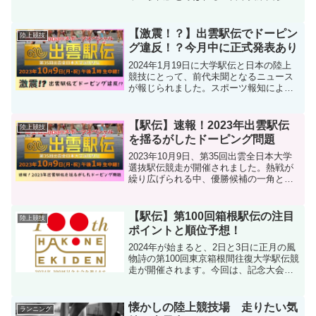
競走大会が開催されます。2024年大会か
ら、各区間の距離が大幅に変更され、戦
略なども大きく変わるので、各チームど
【激震！？】出雲駅伝でドーピン
陸上競技
のような戦略...
グ違反！？今月中に正式発表あり
2024年1月19日に大学駅伝と日本の陸上
競技にとって、前代未聞となるニュース
が報じられました。スポーツ報知による
と、2023年10月9日に開催された学生三
大駅伝のひとつである出雲全日本大学選
抜駅伝競走（通称：出雲駅伝）に出場し
【駅伝】速報！2023年出雲駅伝
陸上競技
た選手ひとり...
を揺るがしたドーピング問題
2023年10月9日、第35回出雲全日本大学
選抜駅伝競走が開催されました。熱戦が
繰り広げられる中、優勝候補の一角と目
されていた創価大学が2位という好成績を
収めました。しかし、その喜びもつかの
間、2024年2月15日に創価大学のリー
【駅伝】第100回箱根駅伝の注目
陸上競技
キ・カミナ...
ポイントと順位予想！
2024年が始まると、2日と3日に正月の風
物詩の第100回東京箱根間往復大学駅伝競
走が開催されます。今回は、記念大会と
いうことで出場校が増えて熱い戦いが期
待されます。今回は、史上初の2年連続の
大学駅伝三冠に王手をかけている駒澤大
懐かしの陸上競技場 走りたい気
ランニング
学が達成する...