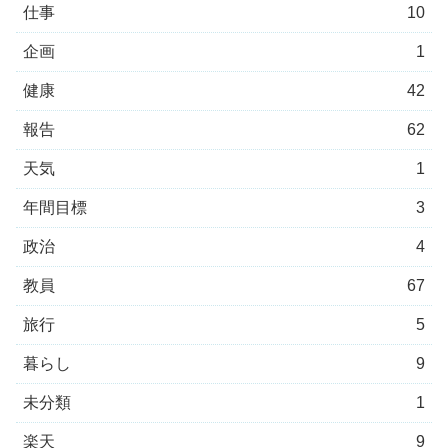
仕事
10
企画
1
健康
42
報告
62
天気
1
年間目標
3
政治
4
教員
67
旅行
5
暮らし
9
未分類
1
楽天
9