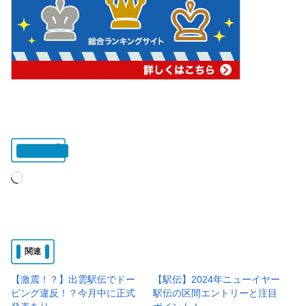
いいね:
読
み
込
み
関連
中…
【激震！？】出雲駅伝でドー
【駅伝】2024年ニューイヤー
ピング違反！？今月中に正式
駅伝の区間エントリーと注目